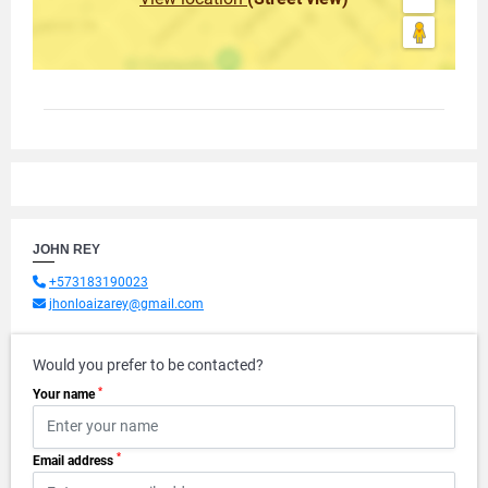
JOHN REY
+573183190023
jhonloaizarey@gmail.com
Would you prefer to be contacted?
*
Your name
*
Email address