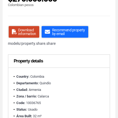
Colombian pesos
Download
Recommend property
information
by email
models/property.share.share
Property details
Country:
Colombia
Departamento:
Quindío
Ciudad:
Armenia
Zona / barrio:
Calarca
Code:
10036765
Status:
Usado
Área Built:
32 m²