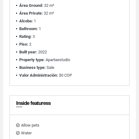
Área Ground:
32 m²
Área Private:
32 m²
Alcoba:
1
Bathroom:
1
Rating:
3
Piso:
2
Built year:
2022
Property type:
Apartaestudio
Business type:
Sale
Valor Administración:
$0 COP
Inside featuress
Allow pets
Water