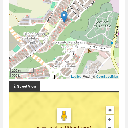
200 m
500 ft
Leaflet
| Wasi - ©
OpenStreetMap
Street View
View location
(Street view)