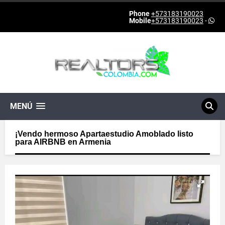
Phone
+573183190023
Mobile
+573183190023
-
MENÚ
¡Vendo hermoso Apartaestudio Amoblado listo
para AIRBNB en Armenia