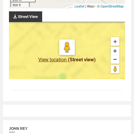
500 ft
Leaflet
| Wasi - ©
OpenStreetMap
Street View
View location
(Street view)
JOHN REY