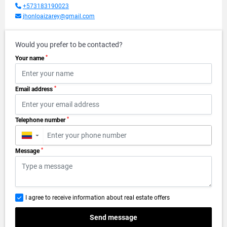
+573183190023
jhonloaizarey@gmail.com
Would you prefer to be contacted?
*
Your name
*
Email address
*
Telephone number
▼
*
Message
I agree to receive information about real estate offers
Send message