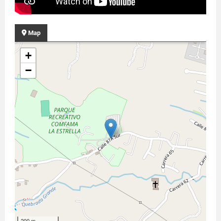
Map
+
−
200 m