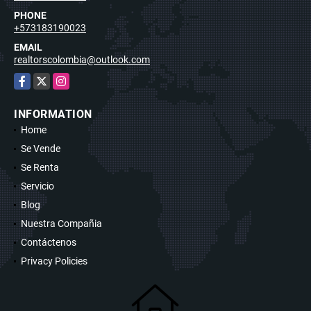
PHONE
+573183190023
EMAIL
realtorscolombia@outlook.com
Facebook
X
Instagram
INFORMATION
Home
Se Vende
Se Renta
Servicio
Blog
Nuestra Compañia
Contáctenos
Privacy Policies