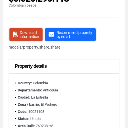
Colombian pesos
Download
Recommend property
information
by email
models/property.share.share
Property details
Country:
Colombia
Departamento:
Antioquia
Ciudad:
La Estrella
Zona / barrio:
El Pedrero
Code:
10021108
Status:
Usado
Área Built:
769238 m²