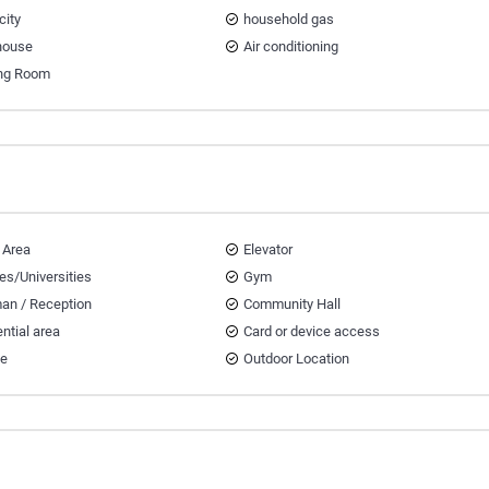
city
household gas
house
Air conditioning
ng Room
 Area
Elevator
es/Universities
Gym
an / Reception
Community Hall
ntial area
Card or device access
ce
Outdoor Location