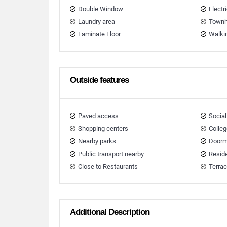
Double Window
Electri
Laundry area
Town
Laminate Floor
Walki
Outside features
Paved access
Social
Shopping centers
Colleg
Nearby parks
Doorm
Public transport nearby
Reside
Close to Restaurants
Terra
Additional Description