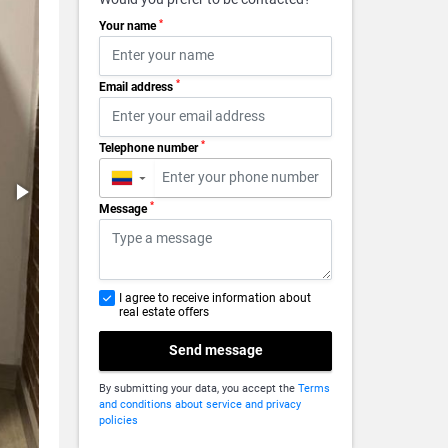
*
Your name
*
Email address
*
Telephone number
▼
*
Message
I agree to receive information about
real estate offers
Send message
By submitting your data, you accept the
Terms
and conditions about service and privacy
policies