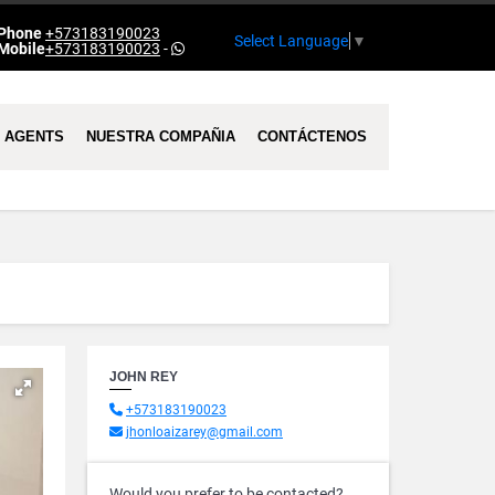
Phone
+573183190023
Select Language
▼
Mobile
+573183190023
-
AGENTS
NUESTRA COMPAÑIA
CONTÁCTENOS
JOHN REY
+573183190023
jhonloaizarey@gmail.com
Would you prefer to be contacted?