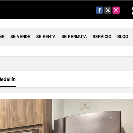
Facebook
X
Instagram
ME
SE VENDE
SE RENTA
SE PERMUTA
SERVICIO
BLOG
edellín