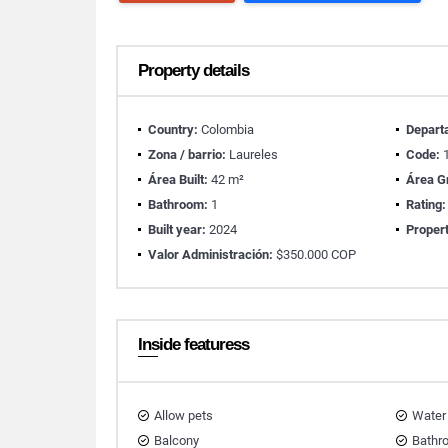
Property details
Country:
Colombia
Depart
Zona / barrio:
Laureles
Code:
1
Área Built:
42 m²
Área G
Bathroom:
1
Rating:
Built year:
2024
Propert
Valor Administración:
$350.000 COP
Inside featuress
Allow pets
Water
Balcony
Bathr