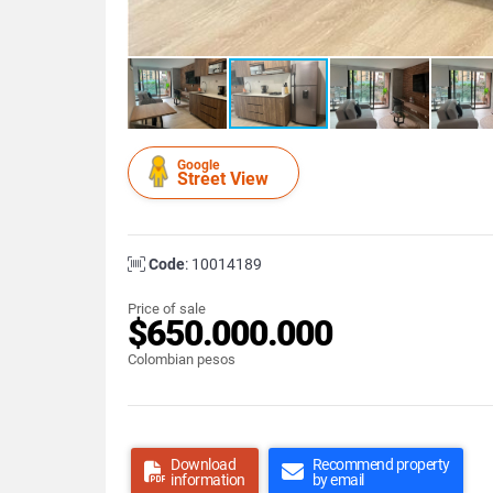
Google
Street View
Code
: 10014189
Price of sale
$650.000.000
Colombian pesos
Download
Recommend property
information
by email