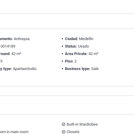
amento:
Antioquia
Ciudad:
Medellín
0014189
Status:
Usado
round:
42 m²
Área Private:
42 m²
5
Piso:
2
y type:
Apartaestudio
Business type:
Sale
Built-in Wardrobes
oom in main room
Closets