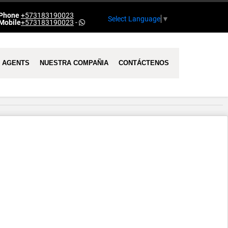
Phone
+573183190023
Select Language
▼
Mobile
+573183190023
-
AGENTS
NUESTRA COMPAÑIA
CONTÁCTENOS