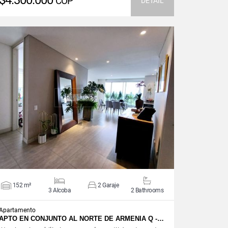
$4.300.000
COP
DETAIL
VIEW DETAILS
152 m²
2 Garaje
3 Alcoba
2 Bathrooms
Apartamento
APTO EN CONJUNTO AL NORTE DE ARMENIA Q -…