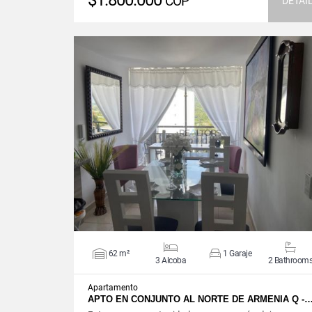
$1.800.000
COP
DETAI
VIEW DETAILS
62 m²
1 Garaje
3 Alcoba
2 Bathroom
Apartamento
APTO EN CONJUNTO AL NORTE DE ARMENIA Q -