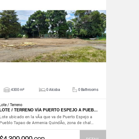
VIEW DETAILS
4300 m²
0 Alcoba
0 Bathrooms
Lote / Terreno
LOTE / TERRENO VÍA PUERTO ESPEJO A PUEB…
Lote ubicado en la vÃ­a que va de Puerto Espejo a
Pueblo Tapao de Armenia QuindÃ­o, zona de chal…