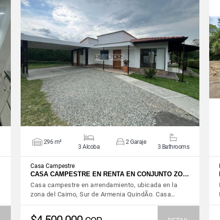
VIEW DETAILS
296 m²
2 Garaje
3 Alcoba
3 Bathrooms
Casa Campestre
…
CASA CAMPESTRE EN RENTA EN CONJUNTO ZO…
Casa campestre en arrendamiento, ubicada en la
zona del Caimo, Sur de Armenia QuindÃ­o. Casa…