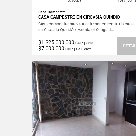
3 Alcoba
4 Bathroom
Casa Campestre
CASA CAMPESTRE EN CIRCASIA QUINDÍO
Casa campestre nueva a estrenar en renta, ubicada
en Circasia QuindÃ­o, vereda el Congal.I…
$1.325.000.000
COP | Sale
DETAI
$7.000.000
COP | Se Renta
VIEW DETAILS