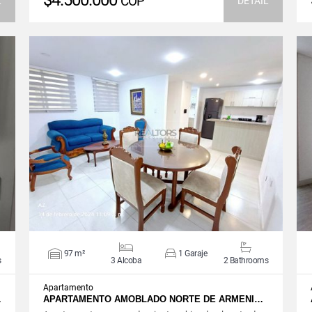
$4.500.000
COP
L
DETAIL
VIEW DETAILS
97 m²
1 Garaje
s
3 Alcoba
2 Bathrooms
Apartamento
…
APARTAMENTO AMOBLADO NORTE DE ARMENI…