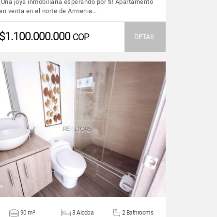
¡Una joya inmobiliaria esperando por ti! Apartamento
en venta en el norte de Armenia…
$1.100.000.000
COP
DETAIL
VIEW DETAILS
90 m²
3 Alcoba
2 Bathrooms