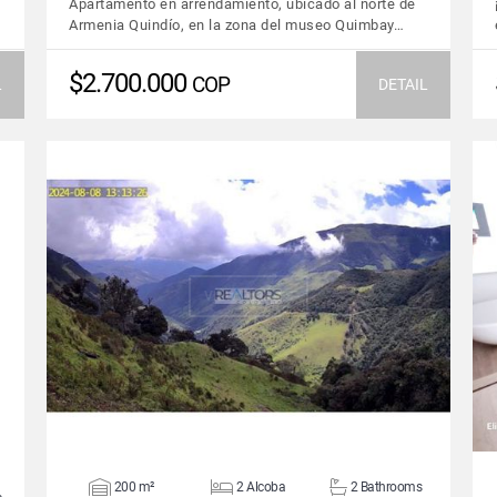
Apartamento en arrendamiento, ubicado al norte de
Armenia Quindío, en la zona del museo Quimbay…
$2.700.000
COP
L
DETAIL
VIEW DETAILS
200 m²
2 Alcoba
2 Bathrooms