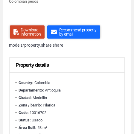
Colombian pesos
Download
Recommend property
information
by email
models/property.share.share
Property details
Country:
Colombia
Departamento:
Antioquia
Ciudad:
Medellín
Zona / barrio:
Pilarica
Code:
10016702
Status:
Usado
Área Built:
58 m²