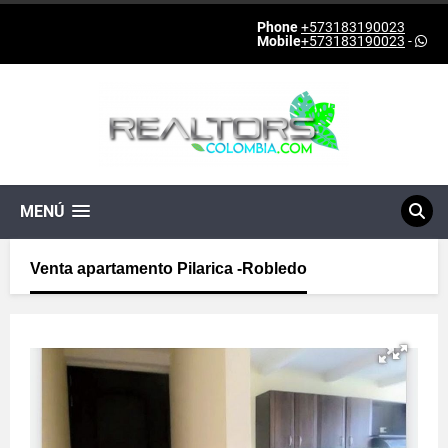
Phone
+573183190023
Mobile
+573183190023
-
MENÚ
Venta apartamento Pilarica -Robledo