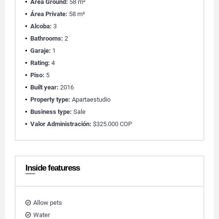
Área Ground:
58 m²
Área Private:
58 m²
Alcoba:
3
Bathrooms:
2
Garaje:
1
Rating:
4
Piso:
5
Built year:
2016
Property type:
Apartaestudio
Business type:
Sale
Valor Administración:
$325.000 COP
Inside featuress
Allow pets
Water