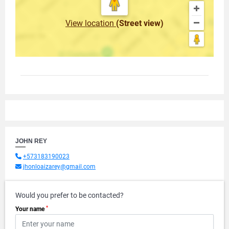
View location
(Street view)
JOHN REY
+573183190023
jhonloaizarey@gmail.com
Would you prefer to be contacted?
*
Your name