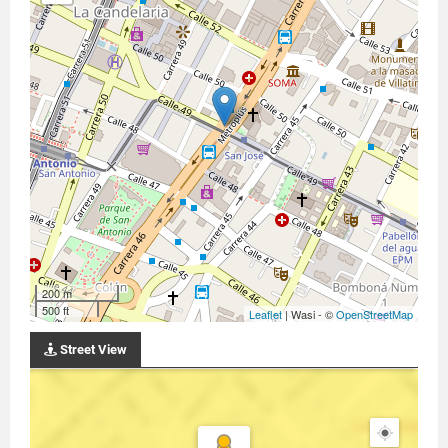
200 m
500 ft
Leaflet
| Wasi - ©
OpenStreetMap
Street View