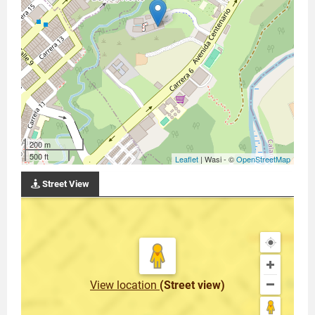
200 m
500 ft
Leaflet
| Wasi - ©
OpenStreetMap
Street View
View location
(Street view)