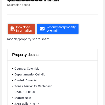
Colombian pesos
Download
Recommend property
information
by email
models/property.share.share
Property details
Country:
Colombia
Departamento:
Quindío
Ciudad:
Armenia
Zona / barrio:
Av. Centenario
Code:
10006689
Status:
New
Área Built:
71.6 m²