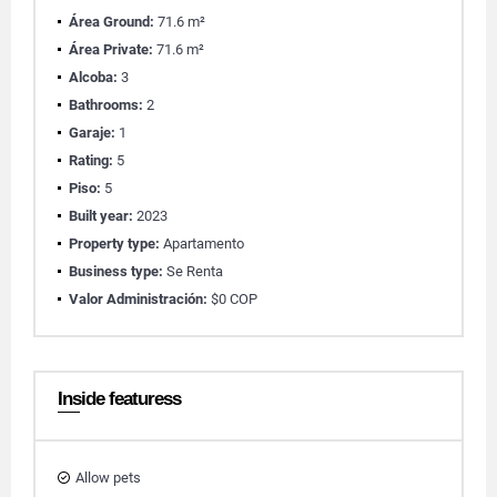
Área Ground:
71.6 m²
Área Private:
71.6 m²
Alcoba:
3
Bathrooms:
2
Garaje:
1
Rating:
5
Piso:
5
Built year:
2023
Property type:
Apartamento
Business type:
Se Renta
Valor Administración:
$0 COP
Inside featuress
Allow pets