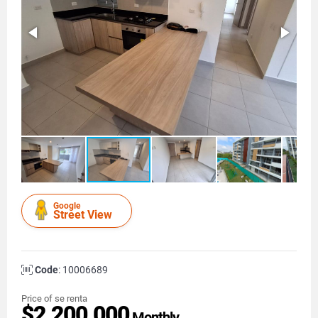
Google
Street View
Code
: 10006689
Price of se renta
$2.200.000
Monthly