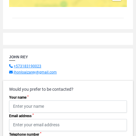
JOHN REY
+573183190023
jhonloaizarey@gmail.com
Would you prefer to be contacted?
*
Your name
*
Email address
*
Telephone number