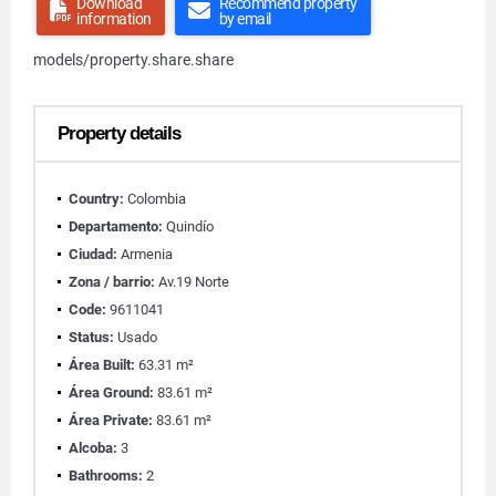
Download
Recommend property
information
by email
models/property.share.share
Property details
Country:
Colombia
Departamento:
Quindío
Ciudad:
Armenia
Zona / barrio:
Av.19 Norte
Code:
9611041
Status:
Usado
Área Built:
63.31 m²
Área Ground:
83.61 m²
Área Private:
83.61 m²
Alcoba:
3
Bathrooms:
2