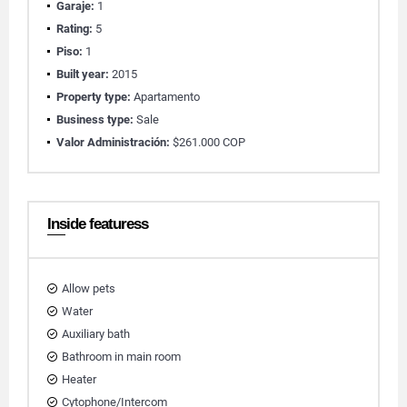
Garaje:
1
Rating:
5
Piso:
1
Built year:
2015
Property type:
Apartamento
Business type:
Sale
Valor Administración:
$261.000 COP
Inside featuress
Allow pets
Water
Auxiliary bath
Bathroom in main room
Heater
Cytophone/Intercom