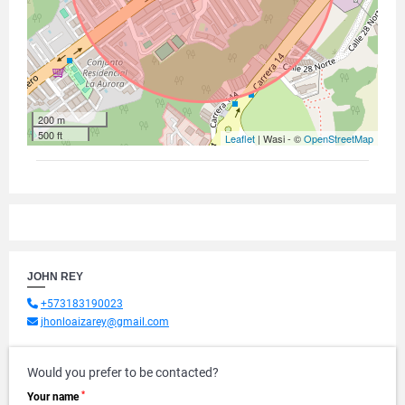
200 m
500 ft
Leaflet
| Wasi - ©
OpenStreetMap
JOHN REY
+573183190023
jhonloaizarey@gmail.com
Would you prefer to be contacted?
*
Your name