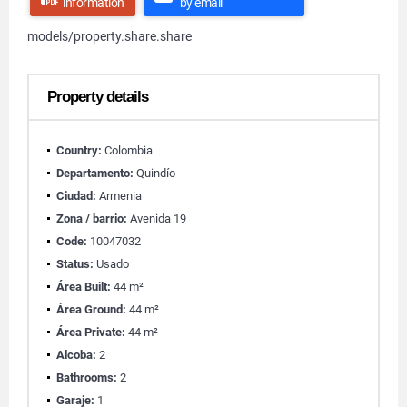
information
by email
models/property.share.share
Property details
Country:
Colombia
Departamento:
Quindío
Ciudad:
Armenia
Zona / barrio:
Avenida 19
Code:
10047032
Status:
Usado
Área Built:
44 m²
Área Ground:
44 m²
Área Private:
44 m²
Alcoba:
2
Bathrooms:
2
Garaje:
1