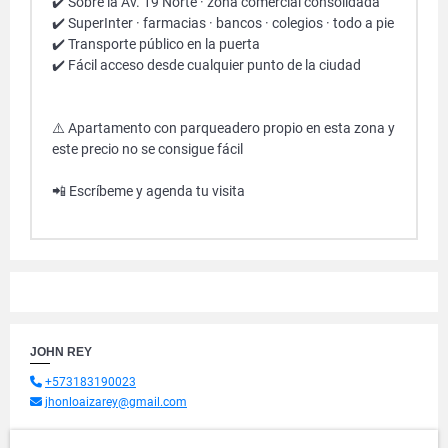
✔️ Sobre la Av. 19 Norte · zona comercial consolidada
✔️ SuperInter · farmacias · bancos · colegios · todo a pie
✔️ Transporte público en la puerta
✔️ Fácil acceso desde cualquier punto de la ciudad
⚠️ Apartamento con parqueadero propio en esta zona y
este precio no se consigue fácil
📲 Escríbeme y agenda tu visita
JOHN REY
+573183190023
jhonloaizarey@gmail.com