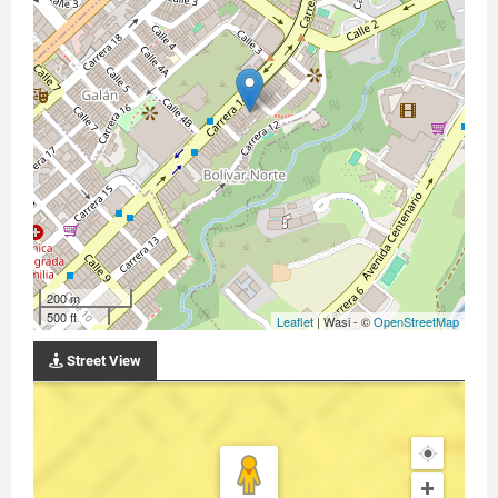
200 m
500 ft
Leaflet
| Wasi - ©
OpenStreetMap
Street View