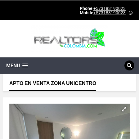
Phone
+573183190023
Mobile
+573183190023
-
MENÚ
APTO EN VENTA ZONA UNICENTRO