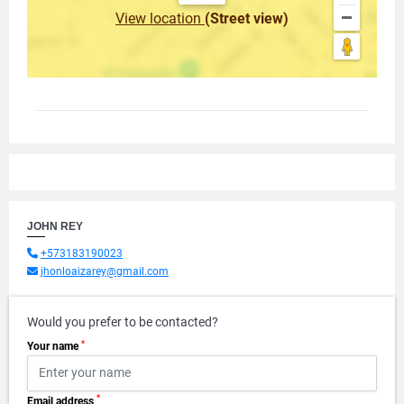
View location
(Street view)
JOHN REY
+573183190023
jhonloaizarey@gmail.com
Would you prefer to be contacted?
*
Your name
*
Email address