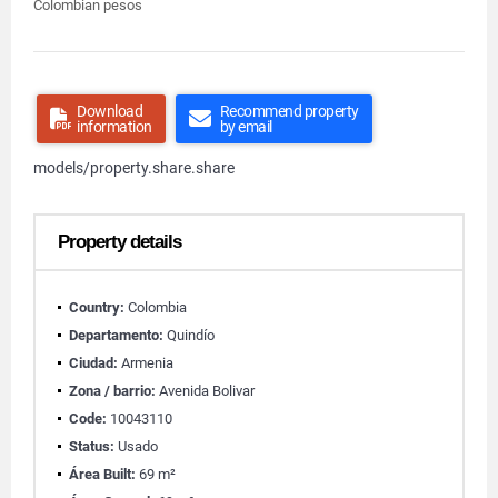
Colombian pesos
Download
Recommend property
information
by email
models/property.share.share
Property details
Country:
Colombia
Departamento:
Quindío
Ciudad:
Armenia
Zona / barrio:
Avenida Bolivar
Code:
10043110
Status:
Usado
Área Built:
69 m²