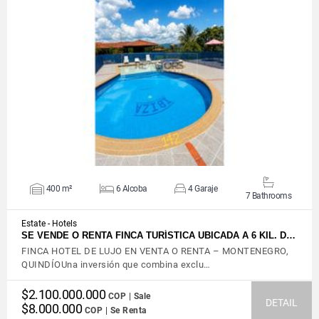
VIEW DETAILS
400 m²
6 Alcoba
4 Garaje
7 Bathrooms
Estate - Hotels
SE VENDE O RENTA FINCA TURÍSTICA UBICADA A 6 KIL. D…
FINCA HOTEL DE LUJO EN VENTA O RENTA – MONTENEGRO,
QUINDÍOUna inversión que combina exclu…
$2.100.000.000
COP | Sale
DETAIL
$8.000.000
COP | Se Renta