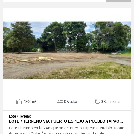
VIEW DETAILS
4300 m²
0 Alcoba
0 Bathrooms
Lote / Terreno
LOTE / TERRENO VÍA PUERTO ESPEJO A PUEBLO TAPAO…
Lote ubicado en la vÃ­a que va de Puerto Espejo a Pueblo Tapao
de Armenia QuindÃ­o, zona de chalets, fincas, hotele…