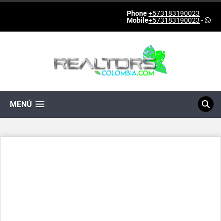
Phone
+573183190023
Mobile
+573183190023
-
MENÚ