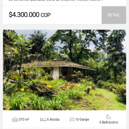
$4.300.000
COP
DETAIL
VIEW DETAILS
370 m²
6 Alcoba
10 Garaje
6 Bathrooms