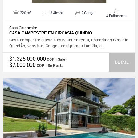
220 m²
3 Alcoba
2 Garaje
4 Bathrooms
Casa Campestre
CASA CAMPESTRE EN CIRCASIA QUINDÍO
Casa campestre nueva a estrenar en renta, ubicada en Circasia
QuindÃ­o, vereda el Congal.Ideal para tu familia, c…
$1.325.000.000
COP | Sale
DETAIL
$7.000.000
COP | Se Renta
VIEW DETAILS