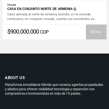
House
CASA EN CONJUNTO NORTE DE ARMENIA Q.
Casa ubicada al norte de Armenia Quindío, en la avenida
centenario, en conjunto cerrado, cuenta con excelentes es…
$900.000.000
COP
DETAIL
ABOUT US
Plataforma inmobiliaria híbrida que conecta agentes propiedades
y aliados para ofrecer visibilidad tecnologia y expancion con
compradores e inversionistas en más de 15 países.