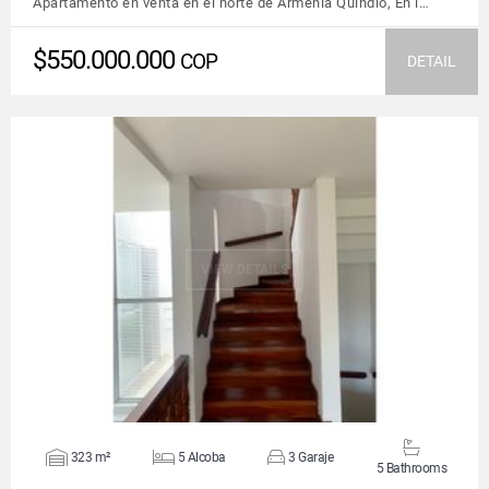
Apartamento en venta en el norte de Armenia Quindío, En l…
$550.000.000
COP
DETAIL
VIEW DETAILS
323 m²
5 Alcoba
3 Garaje
5 Bathrooms