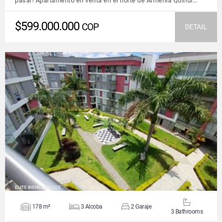
pasar! Apartamento en venta en el norte de Armenia Quindí…
$599.000.000
COP
DETAIL
VIEW DETAILS
178 m²
3 Alcoba
2 Garaje
3 Bathrooms