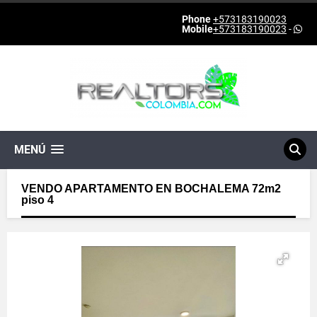
Phone
+573183190023
Mobile
+573183190023
-
MENÚ
VENDO APARTAMENTO EN BOCHALEMA 72m2
piso 4