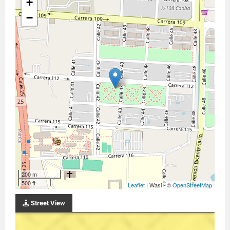
+
−
200 m
500 ft
Leaflet
| Wasi - ©
OpenStreetMap
Street View