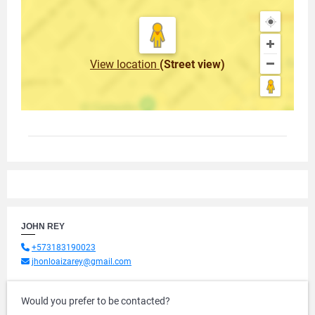
View location
(Street view)
JOHN REY
+573183190023
jhonloaizarey@gmail.com
Would you prefer to be contacted?