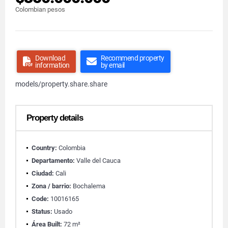
Colombian pesos
Download
Recommend property
information
by email
models/property.share.share
Property details
Country:
Colombia
Departamento:
Valle del Cauca
Ciudad:
Cali
Zona / barrio:
Bochalema
Code:
10016165
Status:
Usado
Área Built:
72 m²