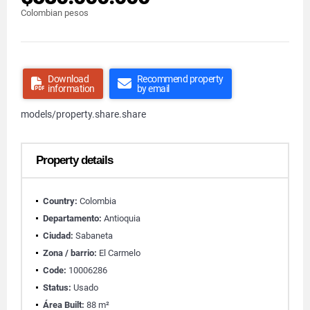
Colombian pesos
Download
Recommend property
information
by email
models/property.share.share
Property details
Country:
Colombia
Departamento:
Antioquia
Ciudad:
Sabaneta
Zona / barrio:
El Carmelo
Code:
10006286
Status:
Usado
Área Built:
88 m²