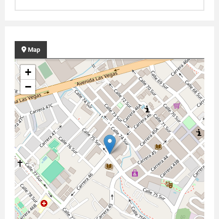
Map
+
−