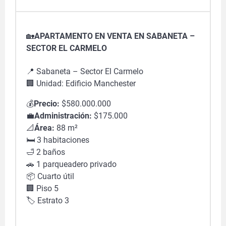
🏡
APARTAMENTO EN VENTA EN SABANETA –
SECTOR EL CARMELO
📍
Sabaneta – Sector El Carmelo
🏢
Unidad: Edificio Manchester
💰
Precio:
$580.000.000
💼
Administración:
$175.000
📐
Área:
88 m²
🛏
️ 3 habitaciones
🛁
2 baños
🚗
1 parqueadero privado
📦
Cuarto útil
🏢
Piso 5
🏷
️ Estrato 3