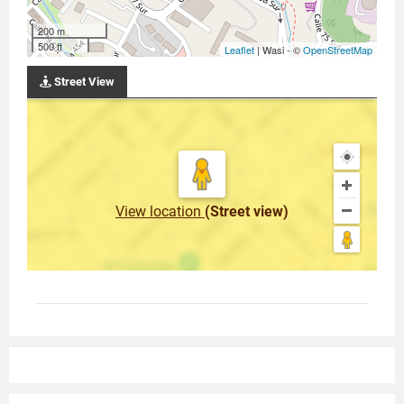
200 m
500 ft
Leaflet
| Wasi - ©
OpenStreetMap
Street View
View location
(Street view)