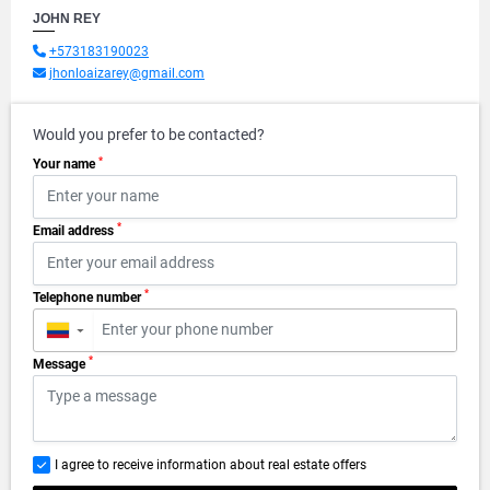
JOHN REY
+573183190023
jhonloaizarey@gmail.com
Would you prefer to be contacted?
*
Your name
*
Email address
*
Telephone number
▼
*
Message
I agree to receive information about real estate offers