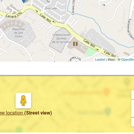
Leaflet
| Wasi - ©
OpenStr
ew location
(Street view)