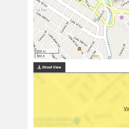
200 m
500 ft
Street View
Vi