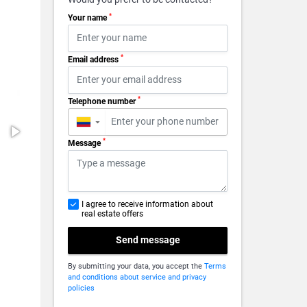
*
Your name
*
Email address
*
Telephone number
▼
*
Message
I agree to receive information about
real estate offers
Send message
By submitting your data, you accept the
Terms
and conditions about service and privacy
policies