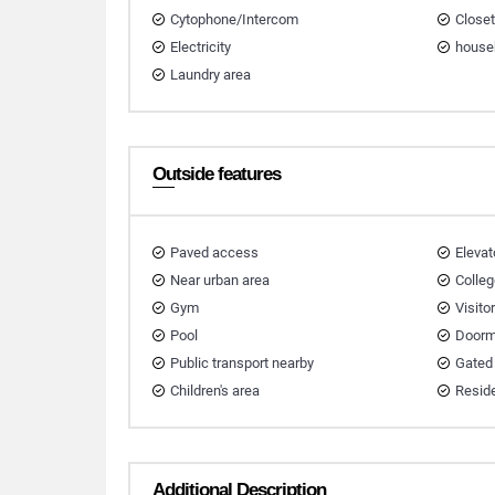
Cytophone/Intercom
Close
Electricity
house
Laundry area
Outside features
Paved access
Elevat
Near urban area
Colleg
Gym
Visito
Pool
Doorm
Public transport nearby
Gated
Children's area
Reside
Additional Description