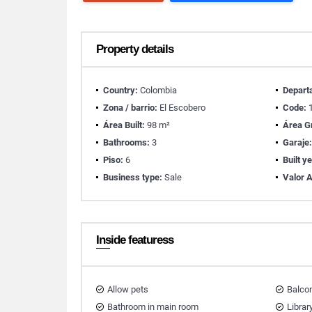
Property details
Country:
Colombia
Depart
Zona / barrio:
El Escobero
Code:
1
Área Built:
98 m²
Área G
Bathrooms:
3
Garaje
Piso:
6
Built y
Business type:
Sale
Valor A
Inside featuress
Allow pets
Balco
Bathroom in main room
Librar