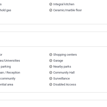
ts
Integral kitchen
hold gas
Ceramic/marble floor
or
Shopping centers
es/Universities
Garage
r parking
Nearby parks
an / Reception
Community Hall
 community
Surveillance
ntial area
Disabled Access