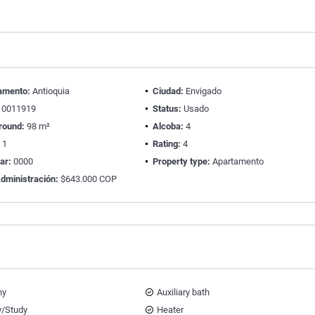
amento:
Antioquia
Ciudad:
Envigado
0011919
Status:
Usado
round:
98 m²
Alcoba:
4
:
1
Rating:
4
ear:
0000
Property type:
Apartamento
dministración:
$643.000 COP
ny
Auxiliary bath
y/Study
Heater