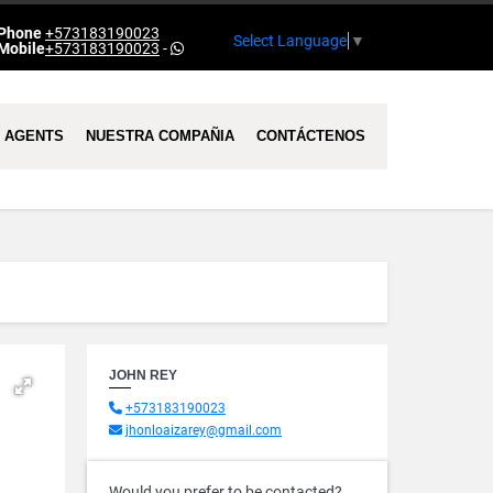
Phone
+573183190023
Select Language
▼
Mobile
+573183190023
-
AGENTS
NUESTRA COMPAÑIA
CONTÁCTENOS
JOHN REY
+573183190023
jhonloaizarey@gmail.com
Would you prefer to be contacted?