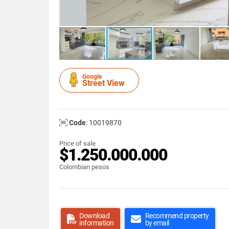
Google
Street View
Code
: 10019870
Price of sale
$1.250.000.000
Colombian pesos
Download
Recommend property
information
by email