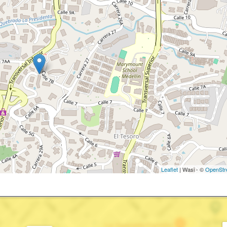
Leaflet
| Wasi - ©
OpenStr