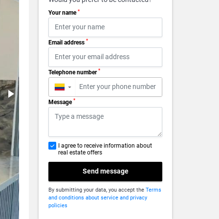
*
Your name
*
Email address
*
Telephone number
▼
*
Message
I agree to receive information about
real estate offers
Send message
By submitting your data, you accept the
Terms
and conditions about service and privacy
policies