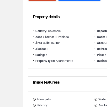
Property details
Country:
Colombia
Depart
Zona / barrio:
El Poblado
Code:
1
Área Built:
150 m²
Área G
Alcoba:
3
Bathro
Rating:
6
Piso:
6
Property type:
Apartamento
Busine
Inside featuress
Allow pets
Water
Balcony
Auxili