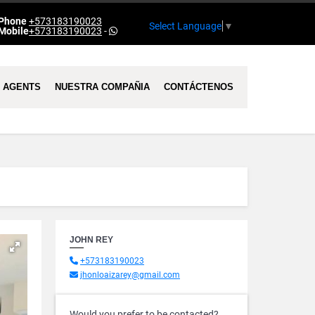
Phone
+573183190023
Select Language
▼
Mobile
+573183190023
-
AGENTS
NUESTRA COMPAÑIA
CONTÁCTENOS
JOHN REY
+573183190023
jhonloaizarey@gmail.com
Would you prefer to be contacted?