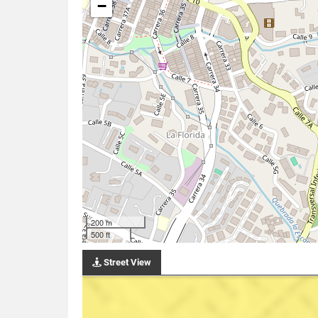
−
200 m
500 ft
Street View