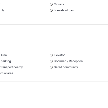
r
Closets
city
household gas
 Area
Elevator
r parking
Doorman / Reception
 transport nearby
Gated community
ntial area