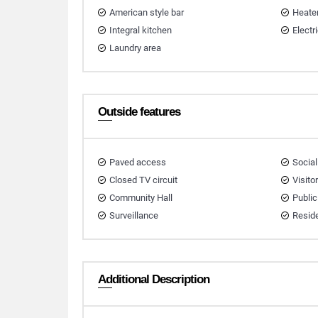
American style bar
Heate
Integral kitchen
Electri
Laundry area
Outside features
Paved access
Social
Closed TV circuit
Visito
Community Hall
Public
Surveillance
Reside
Additional Description