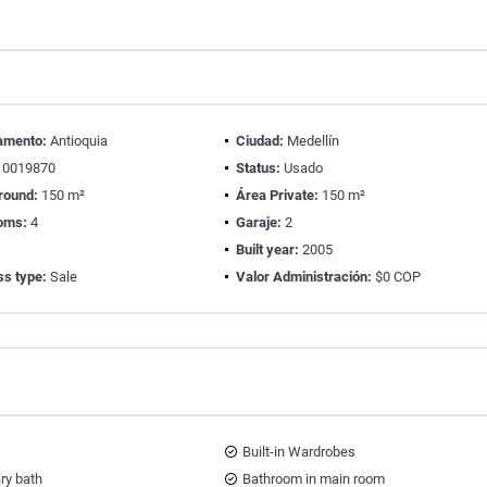
amento:
Antioquia
Ciudad:
Medellín
0019870
Status:
Usado
round:
150 m²
Área Private:
150 m²
oms:
4
Garaje:
2
Built year:
2005
ss type:
Sale
Valor Administración:
$0 COP
Built-in Wardrobes
ary bath
Bathroom in main room