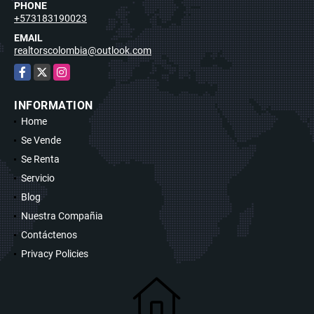
PHONE
+573183190023
EMAIL
realtorscolombia@outlook.com
Facebook
X
Instagram
INFORMATION
Home
Se Vende
Se Renta
Servicio
Blog
Nuestra Compañia
Contáctenos
Privacy Policies