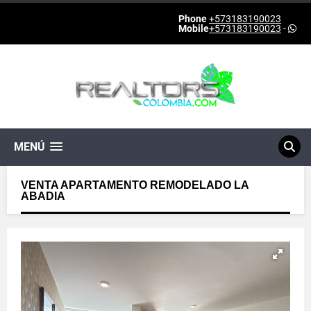
Phone
+573183190023
Mobile
+573183190023
-
MENÚ
VENTA APARTAMENTO REMODELADO LA
ABADIA