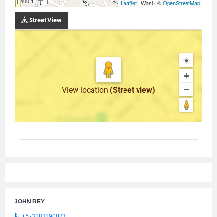
500 ft
Leaflet
| Wasi - ©
OpenStreetMap
Street View
View location
(Street view)
JOHN REY
+573183190023