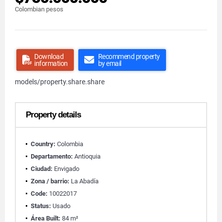
Colombian pesos
Download
Recommend property
information
by email
models/property.share.share
Property details
Country:
Colombia
Departamento:
Antioquia
Ciudad:
Envigado
Zona / barrio:
La Abadía
Code:
10022017
Status:
Usado
Área Built:
84 m²