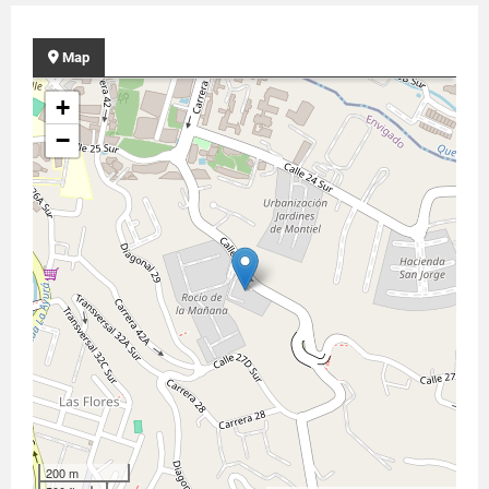
Map
+
−
200 m