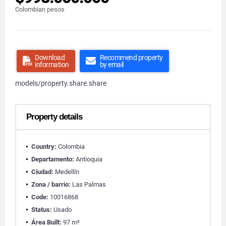
Colombian pesos
Download
Recommend property
information
by email
models/property.share.share
Property details
Country:
Colombia
Departamento:
Antioquia
Ciudad:
Medellín
Zona / barrio:
Las Palmas
Code:
10016868
Status:
Usado
Área Built:
97 m²