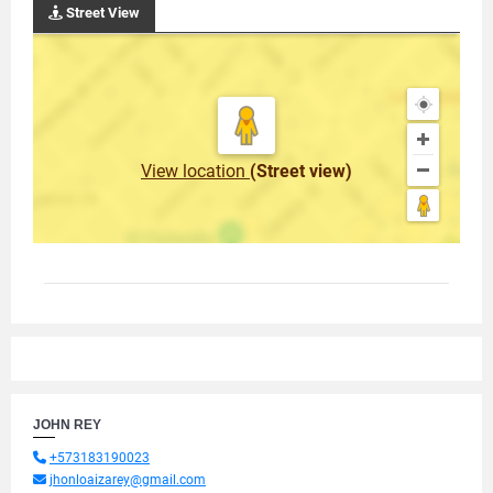
Street View
View location
(Street view)
JOHN REY
+573183190023
jhonloaizarey@gmail.com