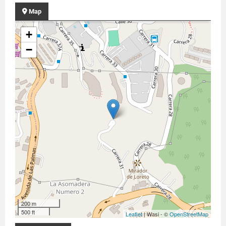
Map
+
−
200 m
500 ft
Leaflet
| Wasi - ©
OpenStreetMap