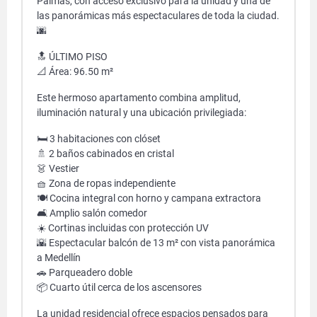
Palmas, con acceso exclusivo para la unidad y una de
las panorámicas más espectaculares de toda la ciudad.
🌆
🔝 ÚLTIMO PISO
📐 Área: 96.50 m²
Este hermoso apartamento combina amplitud,
iluminación natural y una ubicación privilegiada:
🛏️ 3 habitaciones con clóset
🚿 2 baños cabinados en cristal
👗 Vestier
🧺 Zona de ropas independiente
🍽️ Cocina integral con horno y campana extractora
🛋️ Amplio salón comedor
☀️ Cortinas incluidas con protección UV
🌇 Espectacular balcón de 13 m² con vista panorámica
a Medellín
🚗 Parqueadero doble
📦 Cuarto útil cerca de los ascensores
La unidad residencial ofrece espacios pensados para