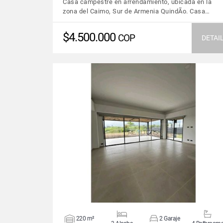
Casa campestre en arrendamiento, ubicada en la
zona del Caimo, Sur de Armenia QuindÃ­o. Casa…
$4.500.000
COP
DETAI
VIEW DETAILS
220 m²
2 Garaje