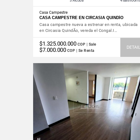
3 Alcoba
4 Bathroom
Casa Campestre
CASA CAMPESTRE EN CIRCASIA QUINDÍO
Casa campestre nueva a estrenar en renta, ubicada
en Circasia QuindÃ­o, vereda el Congal.I…
$1.325.000.000
COP | Sale
DETAI
$7.000.000
COP | Se Renta
VIEW DETAILS