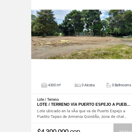
VIEW DETAILS
4300 m²
0 Alcoba
0 Bathrooms
Lote / Terreno
LOTE / TERRENO VÍA PUERTO ESPEJO A PUEB…
Lote ubicado en la vÃ­a que va de Puerto Espejo a
Pueblo Tapao de Armenia QuindÃ­o, zona de chal…