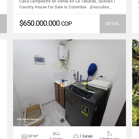
Casa Campestre en Venta en La Tebaida, Quindío |
Country House for Sale in Colombia ¡Descubre…
$650.000.000
COP
L
DETAIL
VIEW DETAILS
67 m²
1 Garaje