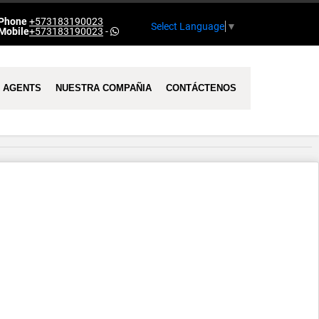
Phone
+573183190023
Select Language
▼
Mobile
+573183190023
-
AGENTS
NUESTRA COMPAÑIA
CONTÁCTENOS