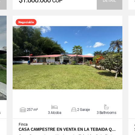
$1.800.000
COP
L
DETAIL
Negociable
VIEW DETAILS
257 m²
2 Garaje
s
3 Alcoba
3 Bathrooms
Finca
…
CASA CAMPESTRE EN VENTA EN LA TEBAIDA Q…