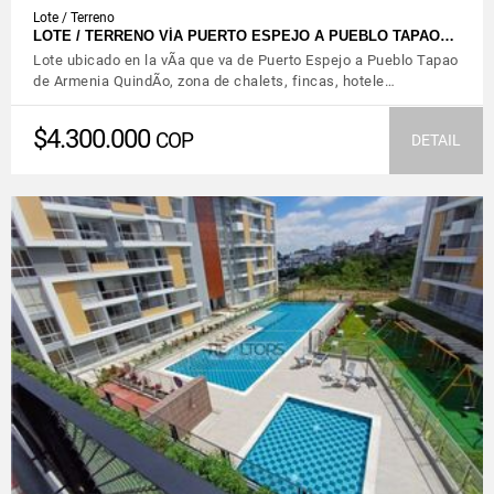
Lote / Terreno
LOTE / TERRENO VÍA PUERTO ESPEJO A PUEBLO TAPAO…
Lote ubicado en la vÃ­a que va de Puerto Espejo a Pueblo Tapao
de Armenia QuindÃ­o, zona de chalets, fincas, hotele…
$4.300.000
COP
DETAIL
VIEW DETAILS