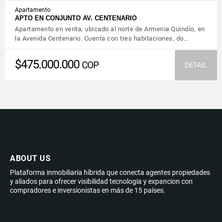
Apartamento
APTO EN CONJUNTO AV. CENTENARIO
Apartamento en venta, ubicado al norte de Armenia Quindío, en
la Avenida Centenario. Cuenta con tres habitaciones, do…
$475.000.000
COP
DETAIL
ABOUT US
Plataforma inmobiliaria híbrida que conecta agentes propiedades
y aliados para ofrecer visibilidad tecnologia y expancion con
compradores e inversionistas en más de 15 países.