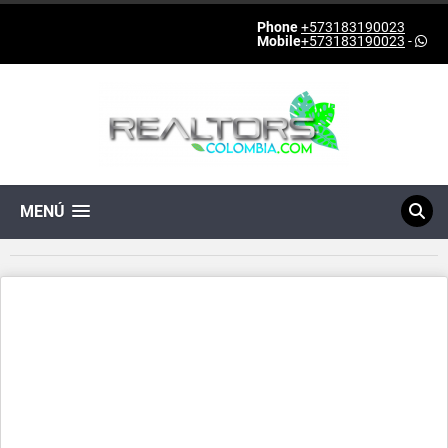
Phone
+573183190023
Mobile
+573183190023
-
MENÚ