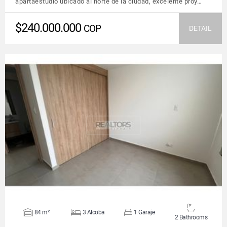
apartaestudio ubicado al norte de la ciudad, excelente proy…
$240.000.000
COP
DETAIL
VIEW DETAILS
84 m²
3 Alcoba
1 Garaje
2 Bathrooms