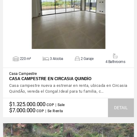
VIEW DETAILS
220 m²
3 Alcoba
2 Garaje
4 Bathrooms
Casa Campestre
CASA CAMPESTRE EN CIRCASIA QUINDÍO
Casa campestre nueva a estrenar en renta, ubicada en Circasia
QuindÃ­o, vereda el Congal.Ideal para tu familia, c…
$1.325.000.000
COP | Sale
DETAIL
$7.000.000
COP | Se Renta