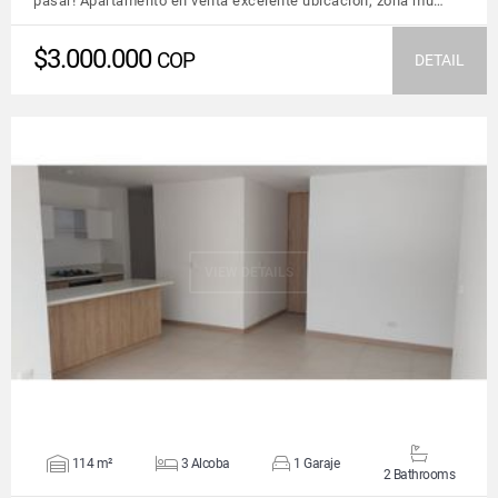
pasar! Apartamento en venta excelente ubicación, zona mu…
$3.000.000
COP
DETAIL
VIEW DETAILS
114 m²
3 Alcoba
1 Garaje
2 Bathrooms