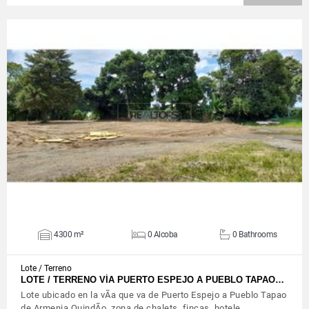
VIEW DETAILS
4300 m²
0 Alcoba
0 Bathrooms
Lote / Terreno
LOTE / TERRENO VÍA PUERTO ESPEJO A PUEBLO TAPAO…
Lote ubicado en la vÃ­a que va de Puerto Espejo a Pueblo Tapao
de Armenia QuindÃ­o, zona de chalets, fincas, hotele…