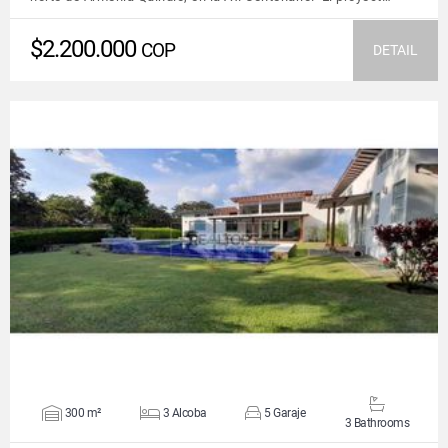
$2.200.000
COP
DETAIL
VIEW DETAILS
300 m²
3 Alcoba
5 Garaje
3 Bathrooms