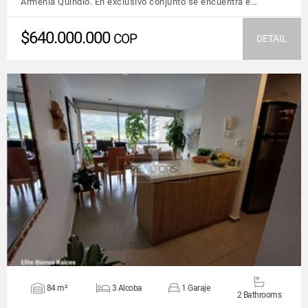
Armenia Quindío. En exclusivo conjunto se encuentra e…
$640.000.000
COP
DETAIL
VIEW DETAILS
84 m²
3 Alcoba
1 Garaje
2 Bathrooms