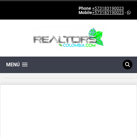
Phone
+573183190023
Mobile
+573183190023
-
MENÚ