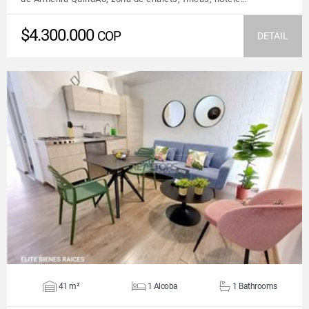
$4.300.000
COP
DETAIL
VIEW DETAILS
41 m²
1 Alcoba
1 Bathrooms