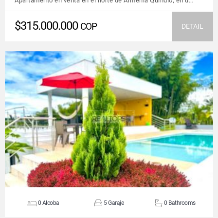
Apartamento en venta en el norte de Armenia Quindío, en u…
$315.000.000
COP
DETAIL
VIEW DETAILS
0 Alcoba
5 Garaje
0 Bathrooms