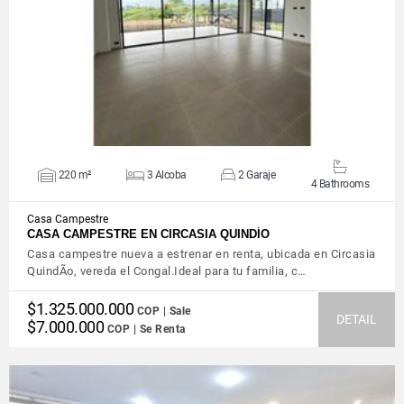
VIEW DETAILS
220 m²
3 Alcoba
2 Garaje
4 Bathrooms
Casa Campestre
CASA CAMPESTRE EN CIRCASIA QUINDÍO
Casa campestre nueva a estrenar en renta, ubicada en Circasia
QuindÃ­o, vereda el Congal.Ideal para tu familia, c…
$1.325.000.000
COP | Sale
DETAIL
$7.000.000
COP | Se Renta