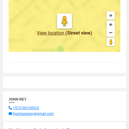
View location
(Street view)
JOHN REY
+573183190023
jhonloaizarey@gmail.com