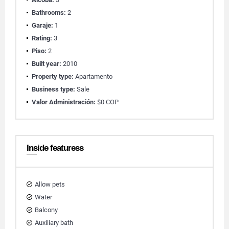
Bathrooms:
2
Garaje:
1
Rating:
3
Piso:
2
Built year:
2010
Property type:
Apartamento
Business type:
Sale
Valor Administración:
$0 COP
Inside featuress
Allow pets
Water
Balcony
Auxiliary bath