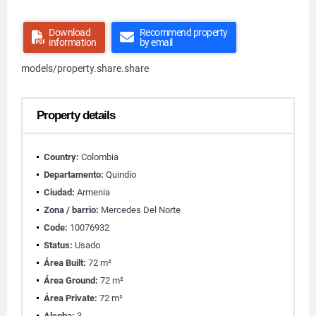
Download
Recommend property
information
by email
models/property.share.share
Property details
Country:
Colombia
Departamento:
Quindío
Ciudad:
Armenia
Zona / barrio:
Mercedes Del Norte
Code:
10076932
Status:
Usado
Área Built:
72 m²
Área Ground:
72 m²
Área Private:
72 m²
Alcoba:
3