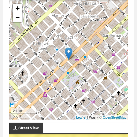
+
−
200 m
500 ft
Leaflet
| Wasi - ©
OpenStreetMap
Street View