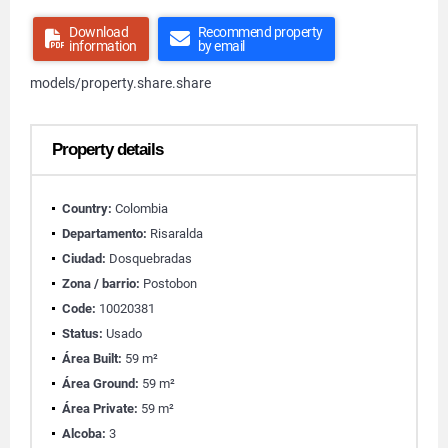
Download
Recommend property
information
by email
models/property.share.share
Property details
Country:
Colombia
Departamento:
Risaralda
Ciudad:
Dosquebradas
Zona / barrio:
Postobon
Code:
10020381
Status:
Usado
Área Built:
59 m²
Área Ground:
59 m²
Área Private:
59 m²
Alcoba:
3