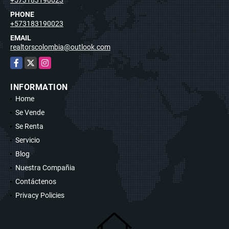
PHONE
+573183190023
EMAIL
realtorscolombia@outlook.com
Facebook
X
Instagram
INFORMATION
Home
Se Vende
Se Renta
Servicio
Blog
Nuestra Compañia
Contáctenos
Privacy Policies