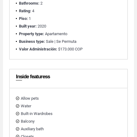
Bathrooms:
2
Rating:
4
Piso:
1
Built year:
2020
Property type:
Apartamento
Business type:
Sale | Se Permuta
Valor Administración:
$173.000 COP
Inside featuress
Allow pets
Water
Built-in Wardrobes
Balcony
Auxiliary bath
Closets