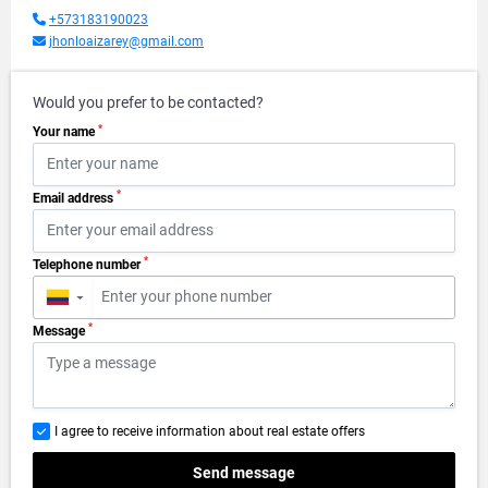
+573183190023
jhonloaizarey@gmail.com
Would you prefer to be contacted?
*
Your name
*
Email address
*
Telephone number
▼
*
Message
I agree to receive information about real estate offers
Send message