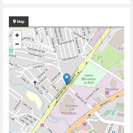
Map
+
−