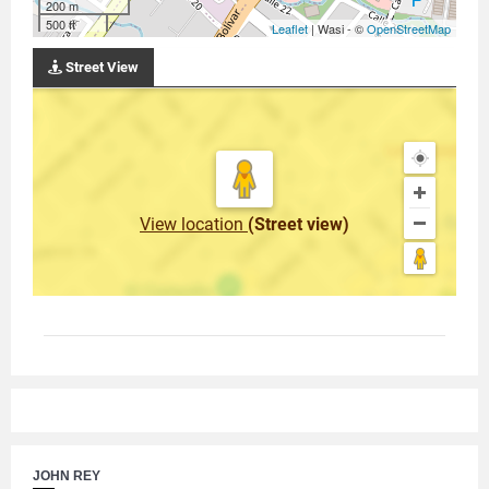
200 m
500 ft
Leaflet
| Wasi - ©
OpenStreetMap
Street View
View location
(Street view)
JOHN REY