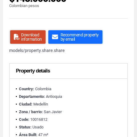
Colombian pesos
Download
Recommend property
information
by email
models/property.share.share
Property details
Country:
Colombia
Departamento:
Antioquia
Ciudad:
Medellín
Zona / barrio:
San Javier
Code:
10016812
Status:
Usado
Área Built:
47 m²