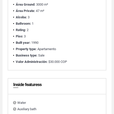
Área Ground:
3000 m²
Área Private:
47 m²
Alcoba:
3
Bathroom:
1
Rating:
2
Piso:
3
Built year:
1990
Property type:
Apartamento
Business type:
Sale
Valor Administración:
$30.000 COP
Inside featuress
Water
Auxiliary bath