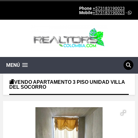
Phone
+573183190023
Mobile
+573183190023
-
MENÚ
🏬VENDO APARTAMENTO 3 PISO UNIDAD VILLA
DEL SOCORRO