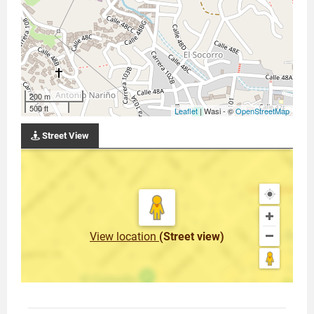
200 m
500 ft
Leaflet
| Wasi - ©
OpenStreetMap
Street View
View location
(Street view)