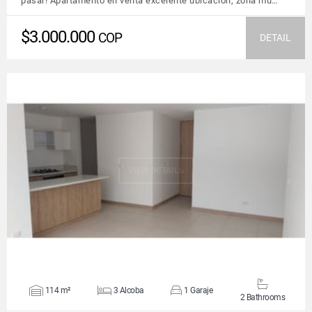
pasar! Apartamento en venta excelente ubicación, zona mu…
$3.000.000
COP
DETAIL
VIEW DETAILS
114 m²
3 Alcoba
1 Garaje
2 Bathrooms