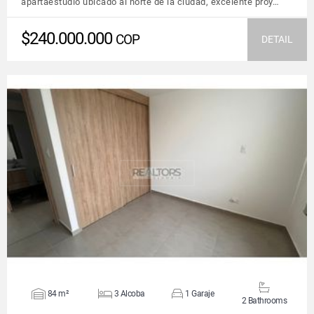
apartaestudio ubicado al norte de la ciudad, excelente proy…
$240.000.000
COP
DETAIL
VIEW DETAILS
84 m²
3 Alcoba
1 Garaje
2 Bathrooms