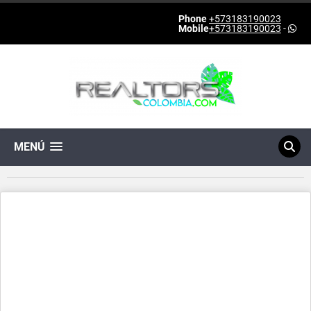
Phone
+573183190023
Mobile
+573183190023
-
MENÚ