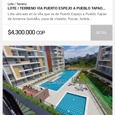
Lote / Terreno
LOTE / TERRENO VÍA PUERTO ESPEJO A PUEBLO TAPAO…
Lote ubicado en la vÃ­a que va de Puerto Espejo a Pueblo Tapao
de Armenia QuindÃ­o, zona de chalets, fincas, hotele…
$4.300.000
COP
DETAIL
VIEW DETAILS