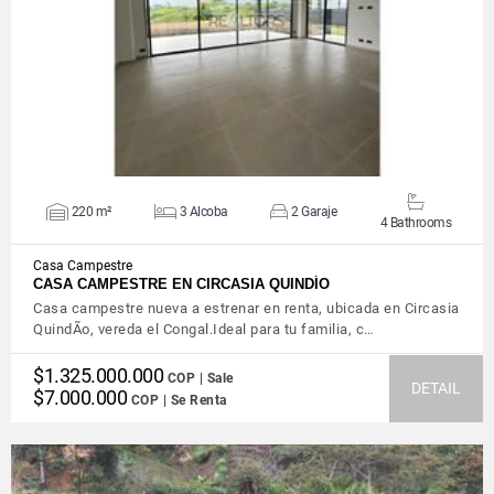
VIEW DETAILS
220 m²
3 Alcoba
2 Garaje
4 Bathrooms
Casa Campestre
CASA CAMPESTRE EN CIRCASIA QUINDÍO
Casa campestre nueva a estrenar en renta, ubicada en Circasia
QuindÃ­o, vereda el Congal.Ideal para tu familia, c…
$1.325.000.000
COP | Sale
DETAIL
$7.000.000
COP | Se Renta