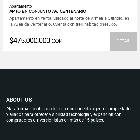
Apartamento
APTO EN CONJUNTO AV. CENTENARIO
Apartamento en venta, ubicado al norte de Armenia Quindío, en
la Avenida Centenario. Cuenta con tres habitaciones, do…
$475.000.000
COP
DETAIL
ABOUT US
Plataforma inmobiliaria híbrida que conecta agentes propiedades
y aliados para ofrecer visibilidad tecnologia y expancion con
compradores e inversionistas en más de 15 países.