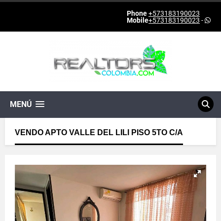
Phone
+573183190023
Mobile
+573183190023
-
MENÚ
VENDO APTO VALLE DEL LILI PISO 5TO C/A