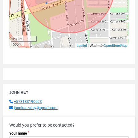
200 m
500 ft
Leaflet
| Wasi - ©
OpenStreetMap
JOHN REY
+573183190023
jhonloaizarey@gmail.com
Would you prefer to be contacted?
*
Your name