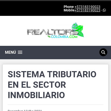
Phone
+573183190023
Mobile
+573183190023
-
MENÚ
SISTEMA TRIBUTARIO
EN EL SECTOR
INMOBILIARIO