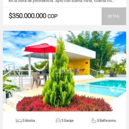
en.la zona de providencia. Apto con buena vista, cuenta co…
$350.000.000
COP
DETAIL
VIEW DETAILS
0 Alcoba
5 Garaje
0 Bathrooms