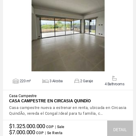
VIEW DETAILS
220 m²
3 Alcoba
2 Garaje
4 Bathrooms
Casa Campestre
CASA CAMPESTRE EN CIRCASIA QUINDÍO
Casa campestre nueva a estrenar en renta, ubicada en Circasia
QuindÃ­o, vereda el Congal.Ideal para tu familia, c…
$1.325.000.000
COP | Sale
DETAIL
$7.000.000
COP | Se Renta