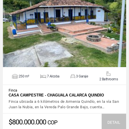
VIEW DETAILS
250 m²
7 Alcoba
3 Garaje
2 Bathrooms
Finca
CASA CAMPESTRE - CHAGUALA CALARCÁ QUINDÍO
Finca ubicada a 6 kilómetros de Armenia Quindío, en la vía San
Juan la Nubia, en la Vereda Palo Grande Bajo, cuenta…
$800.000.000
COP
DETAIL