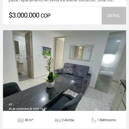
pasar! Apartamento en venta excelente ubicación, zona mu…
$3.000.000
COP
DETAIL
VIEW DETAILS
38 m²
0 Alcoba
1 Bathrooms