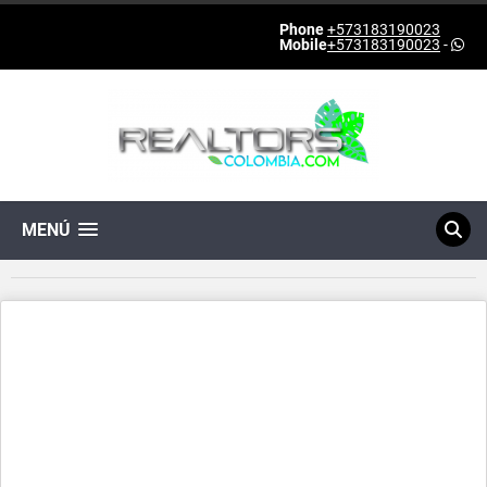
Phone
+573183190023
Mobile
+573183190023
-
MENÚ