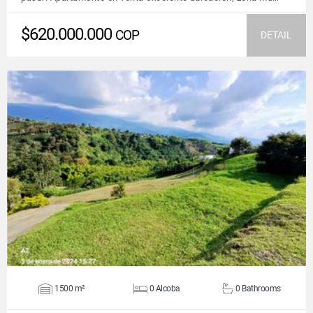
$620.000.000
COP
DETAIL
VIEW DETAILS
1500 m²
0 Alcoba
0 Bathrooms