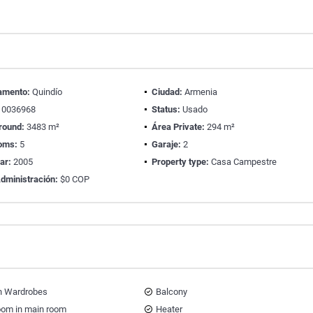
amento:
Quindío
Ciudad:
Armenia
0036968
Status:
Usado
round:
3483 m²
Área Private:
294 m²
oms:
5
Garaje:
2
ear:
2005
Property type:
Casa Campestre
dministración:
$0 COP
in Wardrobes
Balcony
oom in main room
Heater