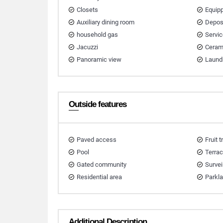
Closets
Equip
Auxiliary dining room
Depos
household gas
Servi
Jacuzzi
Ceram
Panoramic view
Laund
Outside features
Paved access
Fruit 
Pool
Terra
Gated community
Survei
Residential area
Parkl
Additional Description