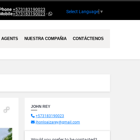
Phone
+573183190023
Select Language
▼
Mobile
+573183190023
-
AGENTS
NUESTRA COMPAÑIA
CONTÁCTENOS
JOHN REY
+573183190023
jhonloaizarey@gmail.com
Would you prefer to be contacted?