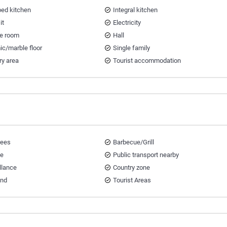
ped kitchen
Integral kitchen
it
Electricity
ce room
Hall
ic/marble floor
Single family
ry area
Tourist accommodation
trees
Barbecue/Grill
ce
Public transport nearby
llance
Country zone
and
Tourist Areas