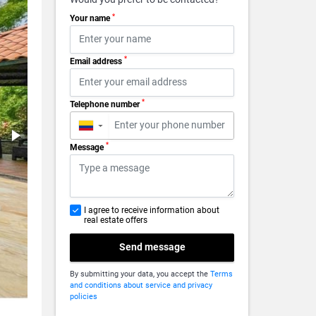
*
Your name
*
Email address
*
Telephone number
▼
*
Message
I agree to receive information about
real estate offers
Send message
By submitting your data, you accept the
Terms
and conditions about service and privacy
policies