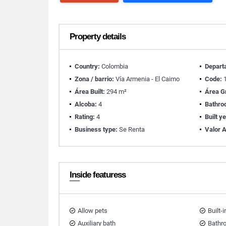
Property details
Country:
Colombia
Depart
Zona / barrio:
Vía Armenia - El Caimo
Code:
1
Área Built:
294 m²
Área G
Alcoba:
4
Bathro
Rating:
4
Built y
Business type:
Se Renta
Valor A
Inside featuress
Allow pets
Built-
Auxiliary bath
Bathr