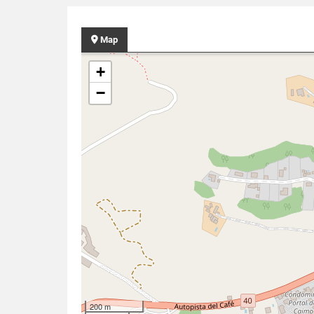
Map
+
−
200 m