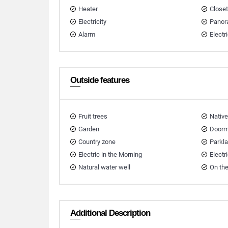
Heater
Close
Electricity
Panor
Alarm
Electr
Outside features
Fruit trees
Native
Garden
Doorm
Country zone
Parkl
Electric in the Morning
Electr
Natural water well
On th
Additional Description