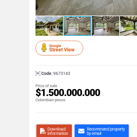
Google
Street View
Code
: 9673143
Price of sale
$1.500.000.000
Colombian pesos
Download
Recommend property
information
by email