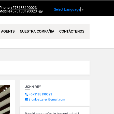
Phone
+573183190023
Select Language
▼
Mobile
+573183190023
-
AGENTS
NUESTRA COMPAÑIA
CONTÁCTENOS
JOHN REY
+573183190023
jhonloaizarey@gmail.com
Would you prefer to be contacted?