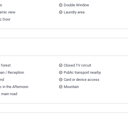
ts
Double Window
amic view
Laundry area
ic Door
 forest
Closed TV circuit
an / Reception
Public transport nearby
and
Card or device access
ic in the Afternoon
Mountain
e main road