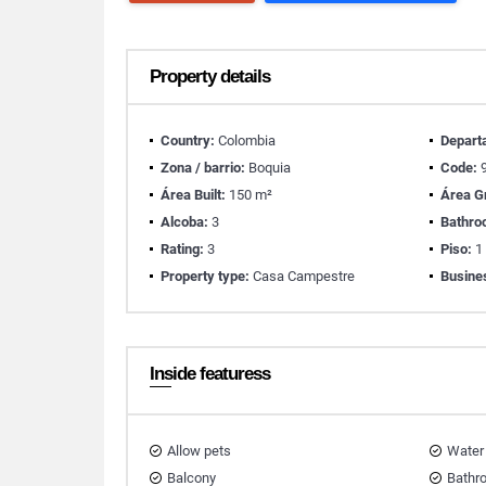
Property details
Country:
Colombia
Depart
Zona / barrio:
Boquia
Code:
9
Área Built:
150 m²
Área G
Alcoba:
3
Bathro
Rating:
3
Piso:
1
Property type:
Casa Campestre
Busine
Inside featuress
Allow pets
Water
Balcony
Bathr