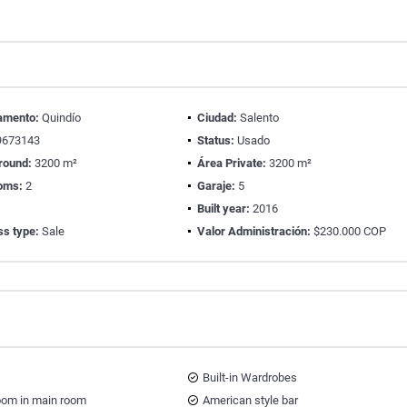
amento:
Quindío
Ciudad:
Salento
673143
Status:
Usado
round:
3200 m²
Área Private:
3200 m²
oms:
2
Garaje:
5
Built year:
2016
ss type:
Sale
Valor Administración:
$230.000 COP
Built-in Wardrobes
oom in main room
American style bar