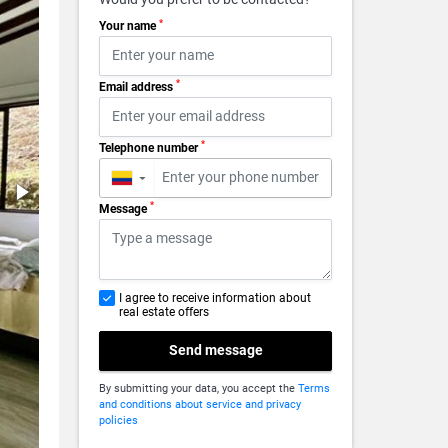
*
Your name
*
Email address
*
Telephone number
▼
*
Message
I agree to receive information about
real estate offers
Send message
By submitting your data, you accept the
Terms
and conditions about service and privacy
policies