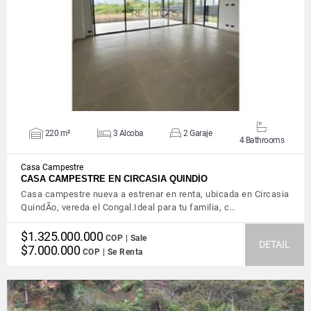
VIEW DETAILS
220 m²
3 Alcoba
2 Garaje
4 Bathrooms
Casa Campestre
CASA CAMPESTRE EN CIRCASIA QUINDÍO
Casa campestre nueva a estrenar en renta, ubicada en Circasia
QuindÃ­o, vereda el Congal.Ideal para tu familia, c…
$1.325.000.000
COP | Sale
DETAIL
$7.000.000
COP | Se Renta