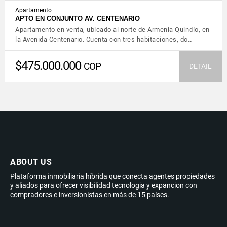
Apartamento
APTO EN CONJUNTO AV. CENTENARIO
Apartamento en venta, ubicado al norte de Armenia Quindío, en
la Avenida Centenario. Cuenta con tres habitaciones, do…
$475.000.000
COP
DETAIL
ABOUT US
Plataforma inmobiliaria híbrida que conecta agentes propiedades
y aliados para ofrecer visibilidad tecnologia y expancion con
compradores e inversionistas en más de 15 países.