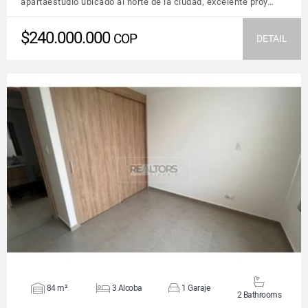
apartaestudio ubicado al norte de la ciudad, excelente proy…
$240.000.000
COP
DETAIL
VIEW DETAILS
84 m²
3 Alcoba
1 Garaje
2 Bathrooms