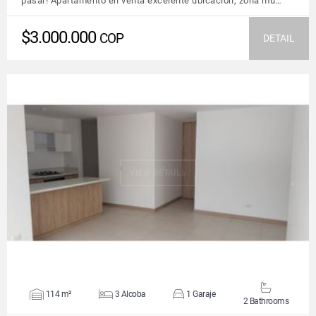
pasar! Apartamento en venta excelente ubicación, zona mu…
$3.000.000
COP
DETAIL
VIEW DETAILS
114 m²
3 Alcoba
1 Garaje
2 Bathrooms