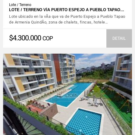
Lote / Terreno
LOTE / TERRENO VÍA PUERTO ESPEJO A PUEBLO TAPAO…
Lote ubicado en la vÃ­a que va de Puerto Espejo a Pueblo Tapao
de Armenia QuindÃ­o, zona de chalets, fincas, hotele…
$4.300.000
COP
DETAIL
VIEW DETAILS