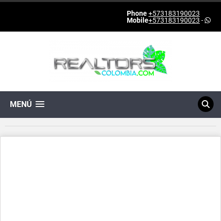
Phone
+573183190023
Mobile
+573183190023
-
MENÚ