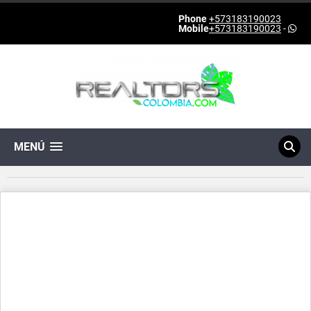
Phone
+573183190023
Mobile
+573183190023
-
MENÚ