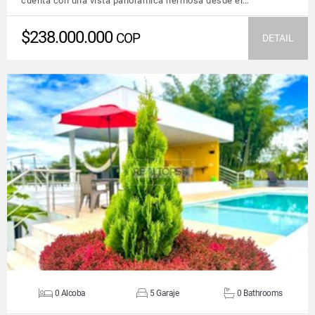
cuenta con una vista panorámica hermosa desde el…
$238.000.000
COP
DETAIL
VIEW DETAILS
0 Alcoba
5 Garaje
0 Bathrooms