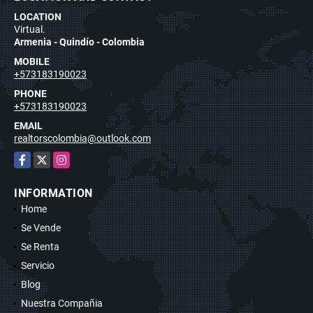
LOCATION AND CONTACT
LOCATION
Virtual.
Armenia - Quindío - Colombia
MOBILE
+573183190023
PHONE
+573183190023
EMAIL
realtorscolombia@outlook.com
Facebook
X
Instagram
INFORMATION
Home
Se Vende
Se Renta
Servicio
Blog