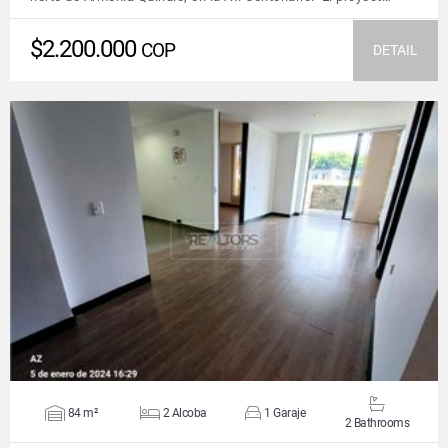
$2.200.000
COP
DETAIL
VIEW DETAILS
84 m²
2 Alcoba
1 Garaje
2 Bathrooms