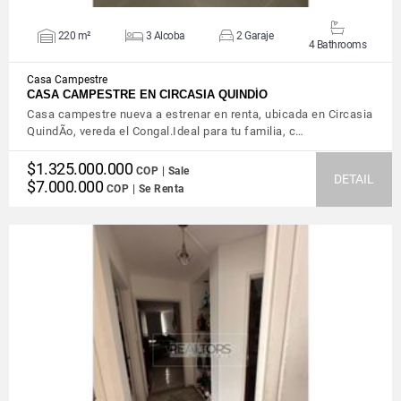
220 m²
3 Alcoba
2 Garaje
4 Bathrooms
Casa Campestre
CASA CAMPESTRE EN CIRCASIA QUINDÍO
Casa campestre nueva a estrenar en renta, ubicada en Circasia
QuindÃ­o, vereda el Congal.Ideal para tu familia, c…
$1.325.000.000
COP | Sale
DETAIL
$7.000.000
COP | Se Renta
VIEW DETAILS