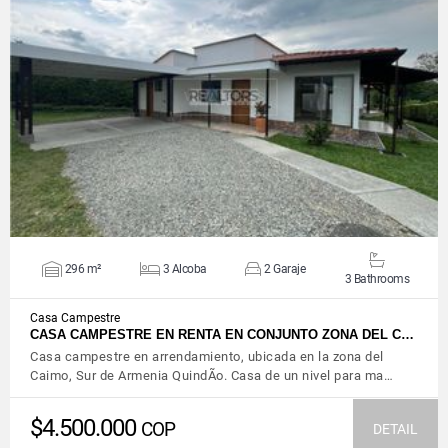
VIEW DETAILS
296 m²
3 Alcoba
2 Garaje
3 Bathrooms
Casa Campestre
CASA CAMPESTRE EN RENTA EN CONJUNTO ZONA DEL C…
Casa campestre en arrendamiento, ubicada en la zona del
Caimo, Sur de Armenia QuindÃ­o. Casa de un nivel para ma…
$4.500.000
COP
DETAIL