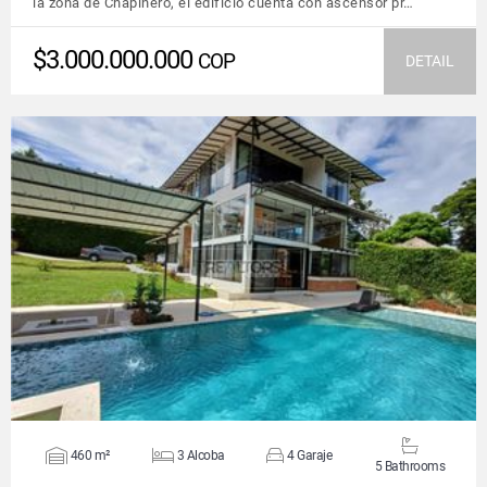
la zona de Chapinero, el edificio cuenta con ascensor pr…
$3.000.000.000
COP
DETAIL
VIEW DETAILS
460 m²
3 Alcoba
4 Garaje
5 Bathrooms