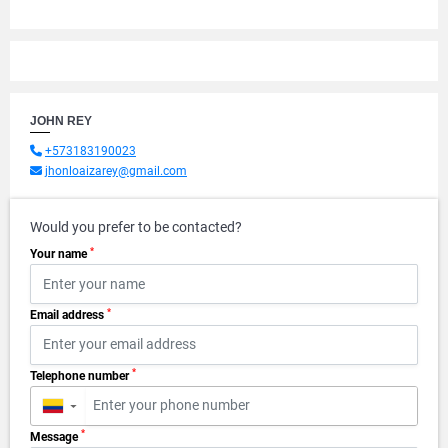
JOHN REY
+573183190023
jhonloaizarey@gmail.com
Would you prefer to be contacted?
*
Your name
*
Email address
*
Telephone number
▼
*
Message