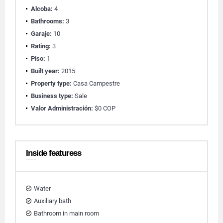
Alcoba:
4
Bathrooms:
3
Garaje:
10
Rating:
3
Piso:
1
Built year:
2015
Property type:
Casa Campestre
Business type:
Sale
Valor Administración:
$0 COP
Inside featuress
Water
Auxiliary bath
Bathroom in main room