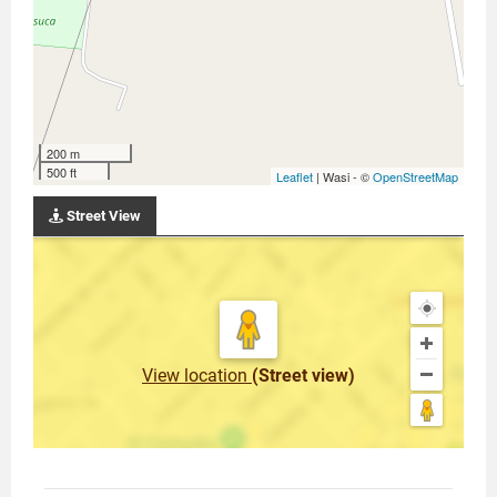
200 m
500 ft
Leaflet
| Wasi - ©
OpenStreetMap
Street View
View location
(Street view)