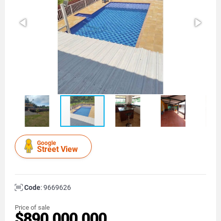
Google
Street View
Code
: 9669626
Price of sale
$890.000.000