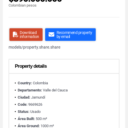
Colombian pesos
Download
Recommend property
information
by email
models/property.share.share
Property details
Country:
Colombia
Departamento:
Valle del Cauca
Ciudad:
Jamundí
Code:
9669626
Status:
Usado
Área Built:
500 m²
Área Ground:
1000 m²