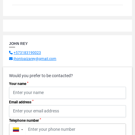
JOHN REY
+573183190023
jhonloaizarey@gmail.com
Would you prefer to be contacted?
*
Your name
*
Email address
*
Telephone number
▼