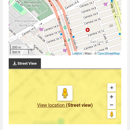
200 m
500 ft
Leaflet
| Wasi - ©
OpenStreetMap
Street View
View location
(Street view)