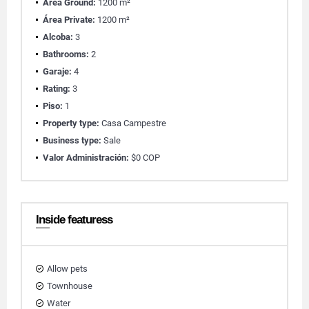
Área Ground:
1200 m²
Área Private:
1200 m²
Alcoba:
3
Bathrooms:
2
Garaje:
4
Rating:
3
Piso:
1
Property type:
Casa Campestre
Business type:
Sale
Valor Administración:
$0 COP
Inside featuress
Allow pets
Townhouse
Water