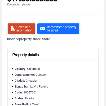
Colombian pesos
Download
Recommend property
information
by email
models/property.share.share
Property details
Country:
Colombia
Departamento:
Quindío
Ciudad:
Circasia
Zona / barrio:
Via Pereira
Code:
10047001
Status:
Usado
Área Built:
275 m²