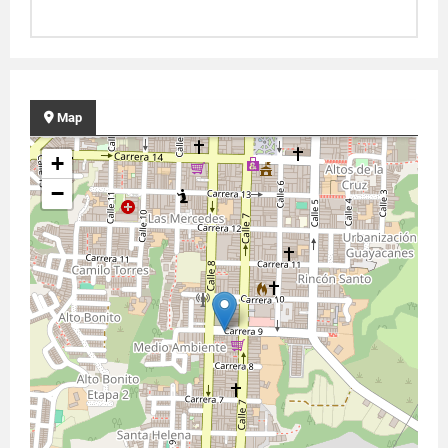
Map
+
−