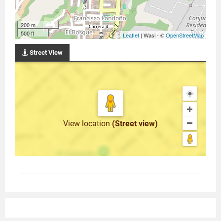
200 m
500 ft
Leaflet
| Wasi - ©
OpenStreetMap
Street View
View location
(Street view)