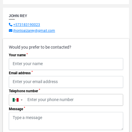
JOHN REY
+573183190023
jhonloaizarey@gmail.com
Would you prefer to be contacted?
*
Your name
*
Email address
*
Telephone number
▼
*
Message