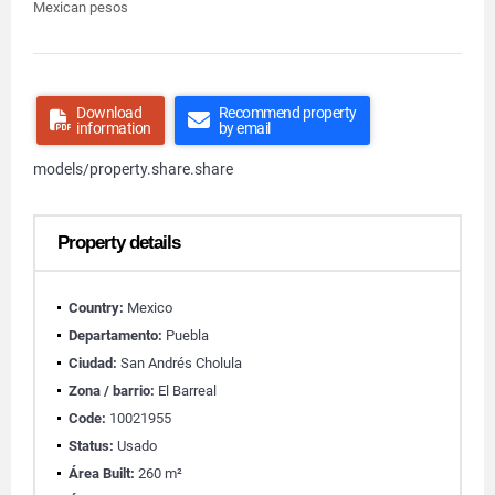
Mexican pesos
Download
Recommend property
information
by email
models/property.share.share
Property details
Country:
Mexico
Departamento:
Puebla
Ciudad:
San Andrés Cholula
Zona / barrio:
El Barreal
Code:
10021955
Status:
Usado
Área Built:
260 m²