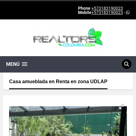
Phone
+573183190023
Mobile
+573183190023
-
MENÚ
Casa amueblada en Renta en zona UDLAP