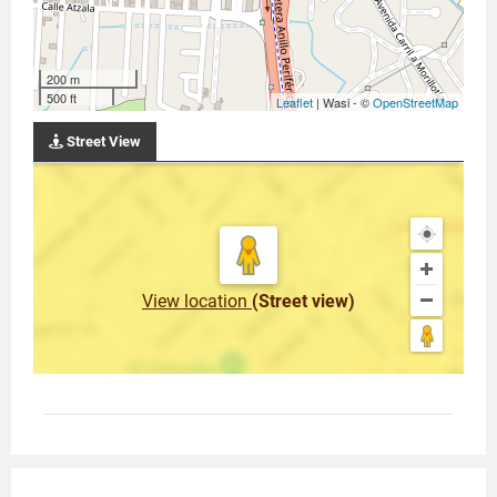
200 m
500 ft
Leaflet
| Wasi - ©
OpenStreetMap
Street View
View location
(Street view)