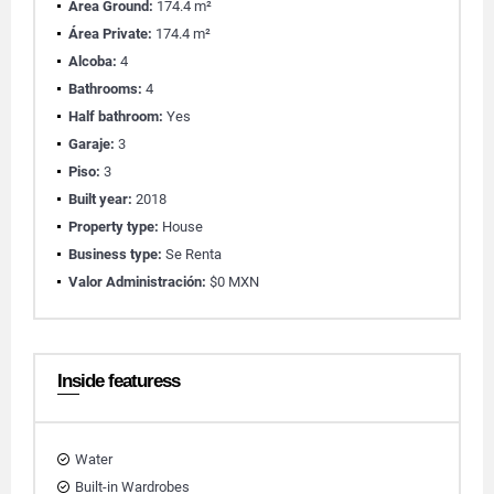
Área Ground:
174.4 m²
Área Private:
174.4 m²
Alcoba:
4
Bathrooms:
4
Half bathroom:
Yes
Garaje:
3
Piso:
3
Built year:
2018
Property type:
House
Business type:
Se Renta
Valor Administración:
$0 MXN
Inside featuress
Water
Built-in Wardrobes