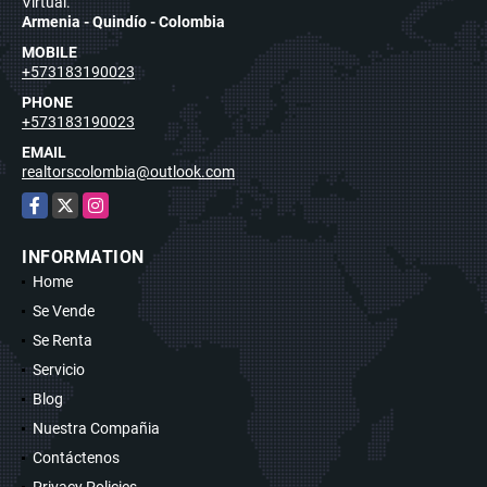
Virtual.
Armenia - Quindío - Colombia
MOBILE
+573183190023
PHONE
+573183190023
EMAIL
realtorscolombia@outlook.com
Facebook
X
Instagram
INFORMATION
Home
Se Vende
Se Renta
Servicio
Blog
Nuestra Compañia
Contáctenos
Privacy Policies