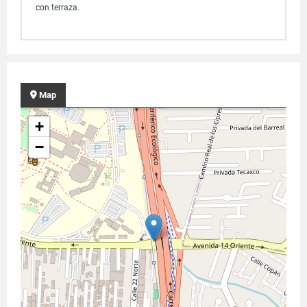
con terraza.
Map
+
−