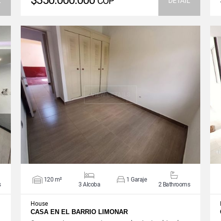
$350.000.000
COP
L
DETAIL
VIEW DETAILS
120 m²
1 Garaje
s
3 Alcoba
2 Bathrooms
House
CASA EN EL BARRIO LIMONAR