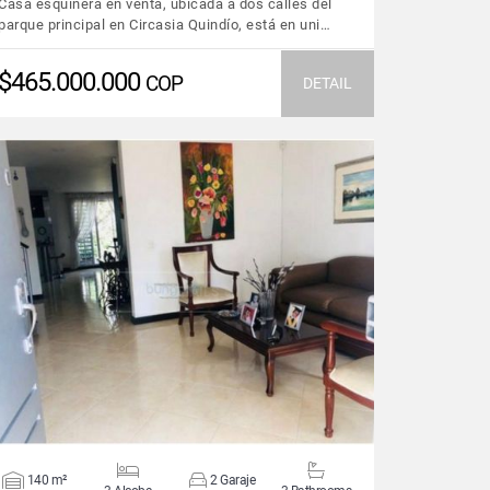
Casa esquinera en venta, ubicada a dos calles del
parque principal en Circasia Quindío, está en uni…
$465.000.000
COP
DETAIL
VIEW DETAILS
140 m²
2 Garaje