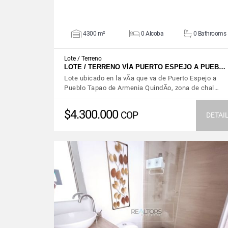
4300 m²
0 Alcoba
0 Bathrooms
Lote / Terreno
LOTE / TERRENO VÍA PUERTO ESPEJO A PUEB…
Lote ubicado en la vÃ­a que va de Puerto Espejo a
Pueblo Tapao de Armenia QuindÃ­o, zona de chal…
$4.300.000
COP
DETAI
VIEW DETAILS