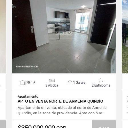
VIEW DETAILS
70 m²
1 Garaje
s
3 Alcoba
2 Bathrooms
Apartamento
…
APTO EN VENTA NORTE DE ARMENIA QUINDÍO
Apartamento en venta, ubicado al norte de Armenia
Quindio, en.la zona de providencia. Apto con bue…