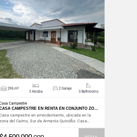
VIEW DETAILS
296 m²
2 Garaje
3 Alcoba
3 Bathrooms
Casa Campestre
CASA CAMPESTRE EN RENTA EN CONJUNTO ZO…
Casa campestre en arrendamiento, ubicada en la
zona del Caimo, Sur de Armenia QuindÃ­o. Casa…