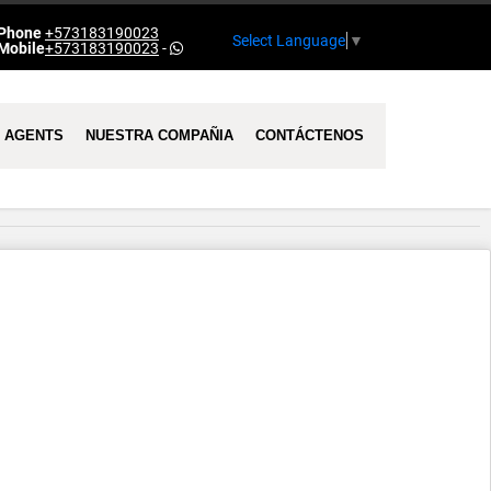
Phone
+573183190023
Select Language
▼
Mobile
+573183190023
-
AGENTS
NUESTRA COMPAÑIA
CONTÁCTENOS