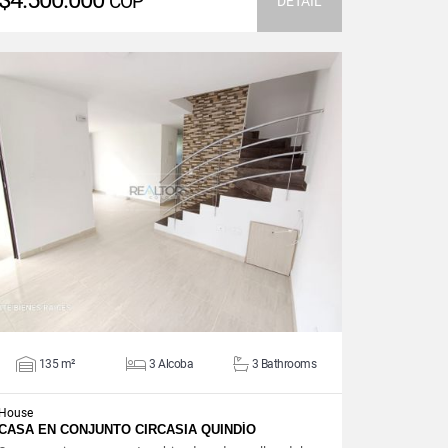
$4.500.000
COP
DETAIL
VIEW DETAILS
135 m²
3 Alcoba
3 Bathrooms
House
CASA EN CONJUNTO CIRCASIA QUINDÍO