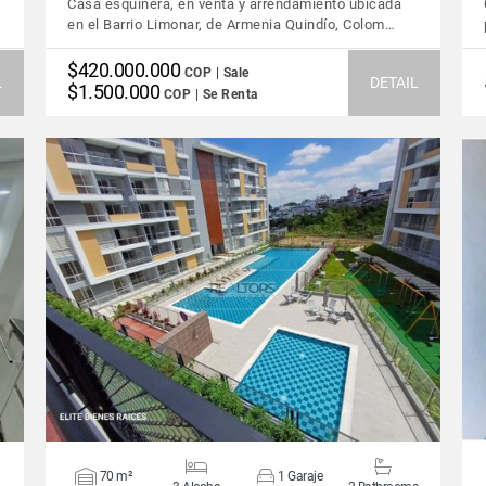
Casa esquinera, en venta y arrendamiento ubicada
en el Barrio Limonar, de Armenia Quindío, Colom…
$420.000.000
COP | Sale
L
DETAIL
$1.500.000
COP | Se Renta
VIEW DETAILS
70 m²
1 Garaje