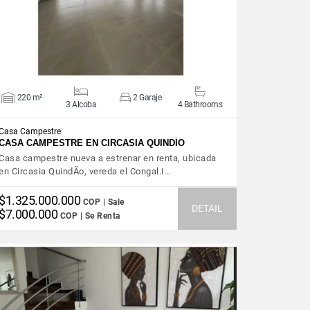
220 m²
2 Garaje
3 Alcoba
4 Bathrooms
Casa Campestre
CASA CAMPESTRE EN CIRCASIA QUINDÍO
Casa campestre nueva a estrenar en renta, ubicada
en Circasia QuindÃ­o, vereda el Congal.I…
$1.325.000.000
COP | Sale
DETAIL
$7.000.000
COP | Se Renta