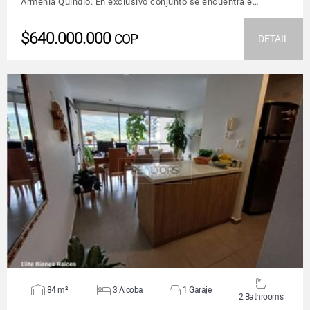
Armenia Quindío. En exclusivo conjunto se encuentra e…
$640.000.000
COP
DETAIL
VIEW DETAILS
84 m²
3 Alcoba
1 Garaje
2 Bathrooms