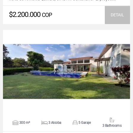
$2.200.000
COP
DETAIL
VIEW DETAILS
300 m²
3 Alcoba
5 Garaje
3 Bathrooms