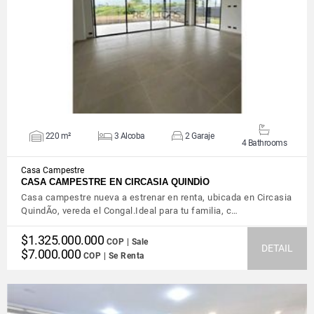
VIEW DETAILS
220 m²
3 Alcoba
2 Garaje
4 Bathrooms
Casa Campestre
CASA CAMPESTRE EN CIRCASIA QUINDÍO
Casa campestre nueva a estrenar en renta, ubicada en Circasia
QuindÃ­o, vereda el Congal.Ideal para tu familia, c…
$1.325.000.000
COP | Sale
DETAIL
$7.000.000
COP | Se Renta