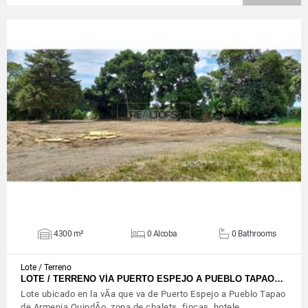
VIEW DETAILS
4300 m²
0 Alcoba
0 Bathrooms
Lote / Terreno
LOTE / TERRENO VÍA PUERTO ESPEJO A PUEBLO TAPAO…
Lote ubicado en la vÃ­a que va de Puerto Espejo a Pueblo Tapao
de Armenia QuindÃ­o, zona de chalets, fincas, hotele…