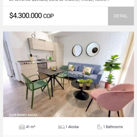
$4.300.000
COP
DETAIL
VIEW DETAILS
41 m²
1 Alcoba
1 Bathrooms