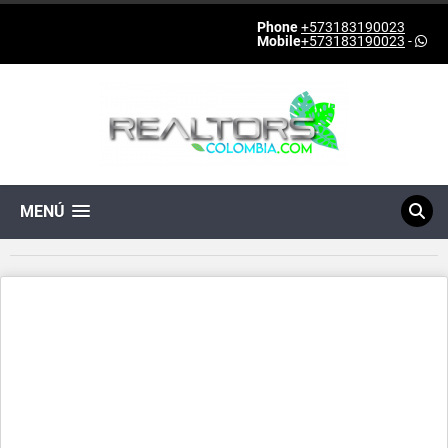
Phone
+573183190023
Mobile
+573183190023
-
MENÚ