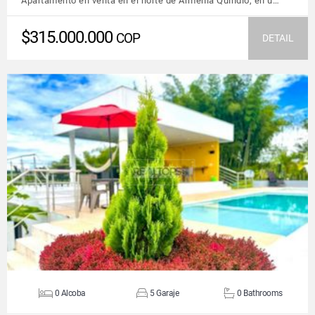
Apartamento en venta en el norte de Armenia Quindío, en u…
$315.000.000
COP
DETAIL
VIEW DETAILS
0 Alcoba
5 Garaje
0 Bathrooms