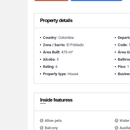
Property details
Country:
Colombia
Depart
Zona / barrio:
El Poblado
Code:
1
Área Built:
470 m²
Área G
Alcoba:
5
Bathro
Rating:
6
Piso:
1
Property type:
House
Busine
Inside featuress
Allow pets
Water
Balcony
Auxili