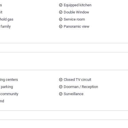
ts
Equipped kitchen
it
Double Window
hold gas
Service room
 family
Panoramic view
ing centers
Closed TV circuit
r parking
Doorman / Reception
 community
Surveillance
and