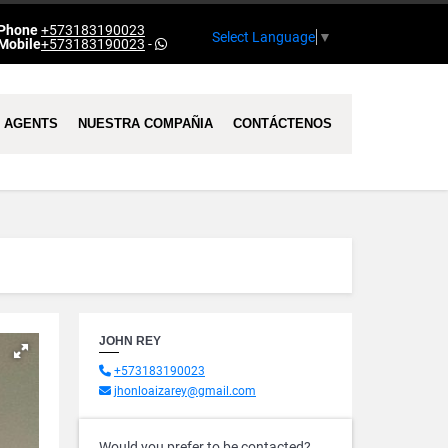
Phone
+573183190023
Select Language
▼
Mobile
+573183190023
-
AGENTS
NUESTRA COMPAÑIA
CONTÁCTENOS
JOHN REY
+573183190023
jhonloaizarey@gmail.com
Would you prefer to be contacted?