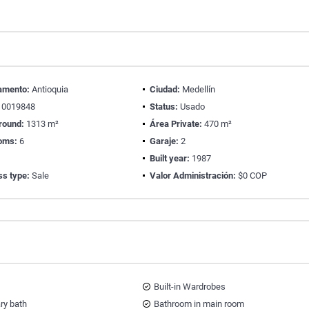
amento:
Antioquia
Ciudad:
Medellín
0019848
Status:
Usado
round:
1313 m²
Área Private:
470 m²
oms:
6
Garaje:
2
Built year:
1987
ss type:
Sale
Valor Administración:
$0 COP
Built-in Wardrobes
ary bath
Bathroom in main room