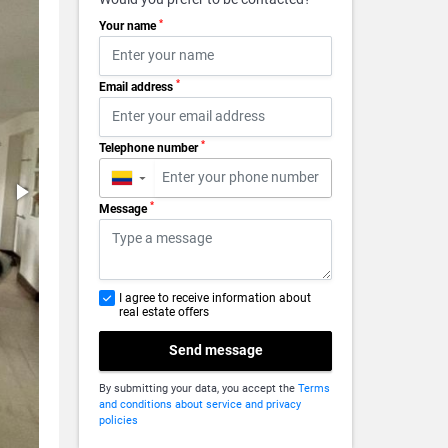
*
Your name
*
Email address
*
Telephone number
▼
*
Message
I agree to receive information about
real estate offers
Send message
By submitting your data, you accept the
Terms
and conditions about service and privacy
policies