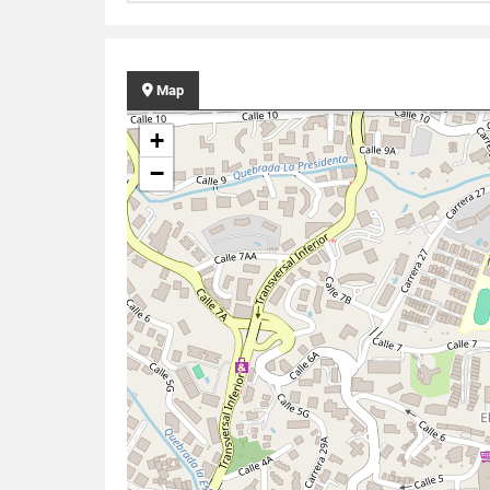
Map
+
−