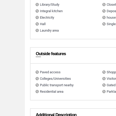
Library/Study
Close
Integral kitchen
Depos
Electricity
house
Hall
Single
Laundry area
Outside features
Paved access
Shopp
Colleges/Universities
Visito
Public transport nearby
Gated
Residential area
Parkl
Additional Description