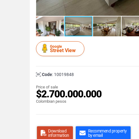
Google
Street View
Code
: 10019848
Price of sale
$2.700.000.000
Colombian pesos
Download
Recommend property
information
by email