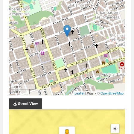
200 m
500 ft
Leaflet
| Wasi - ©
OpenStreetMap
Street View