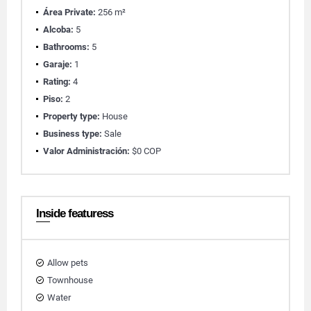
Área Private:
256 m²
Alcoba:
5
Bathrooms:
5
Garaje:
1
Rating:
4
Piso:
2
Property type:
House
Business type:
Sale
Valor Administración:
$0 COP
Inside featuress
Allow pets
Townhouse
Water