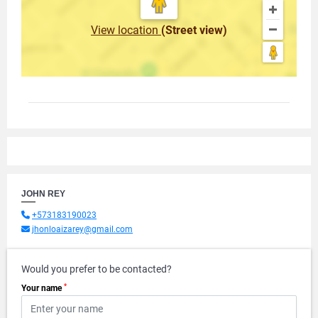
View location
(Street view)
JOHN REY
+573183190023
jhonloaizarey@gmail.com
Would you prefer to be contacted?
*
Your name