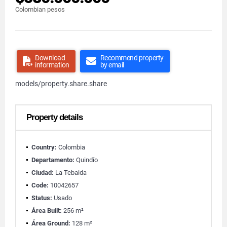
Colombian pesos
Download
Recommend property
information
by email
models/property.share.share
Property details
Country:
Colombia
Departamento:
Quindío
Ciudad:
La Tebaida
Code:
10042657
Status:
Usado
Área Built:
256 m²
Área Ground:
128 m²