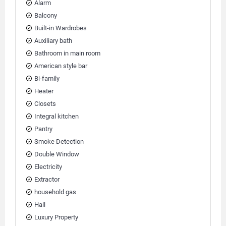
Alarm
Balcony
Built-in Wardrobes
Auxiliary bath
Bathroom in main room
American style bar
Bi-family
Heater
Closets
Integral kitchen
Pantry
Smoke Detection
Double Window
Electricity
Extractor
household gas
Hall
Luxury Property