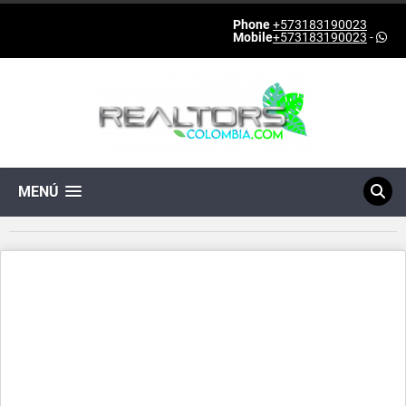
Phone
+573183190023
Mobile
+573183190023
-
MENÚ