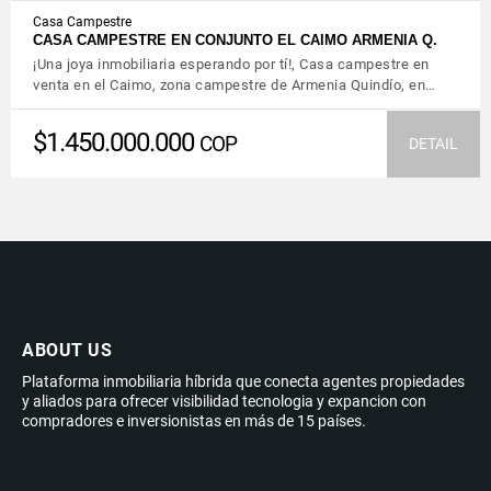
Casa Campestre
CASA CAMPESTRE EN CONJUNTO EL CAIMO ARMENIA Q.
¡Una joya inmobiliaria esperando por tí!, Casa campestre en
venta en el Caimo, zona campestre de Armenia Quindío, en…
$1.450.000.000
COP
DETAIL
ABOUT US
Plataforma inmobiliaria híbrida que conecta agentes propiedades
y aliados para ofrecer visibilidad tecnologia y expancion con
compradores e inversionistas en más de 15 países.