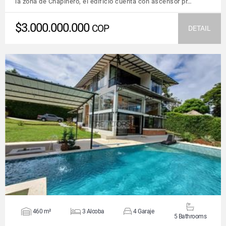
la zona de Chapinero, el edificio cuenta con ascensor pr…
$3.000.000.000
COP
DETAIL
VIEW DETAILS
460 m²
3 Alcoba
4 Garaje
5 Bathrooms