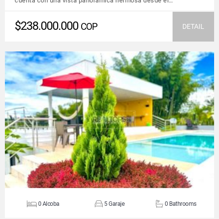
cuenta con una vista panorámica hermosa desde el…
$238.000.000
COP
DETAIL
VIEW DETAILS
0 Alcoba
5 Garaje
0 Bathrooms