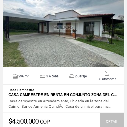
VIEW DETAILS
296 m²
3 Alcoba
2 Garaje
3 Bathrooms
Casa Campestre
CASA CAMPESTRE EN RENTA EN CONJUNTO ZONA DEL C…
Casa campestre en arrendamiento, ubicada en la zona del
Caimo, Sur de Armenia QuindÃ­o. Casa de un nivel para ma…
$4.500.000
COP
DETAIL