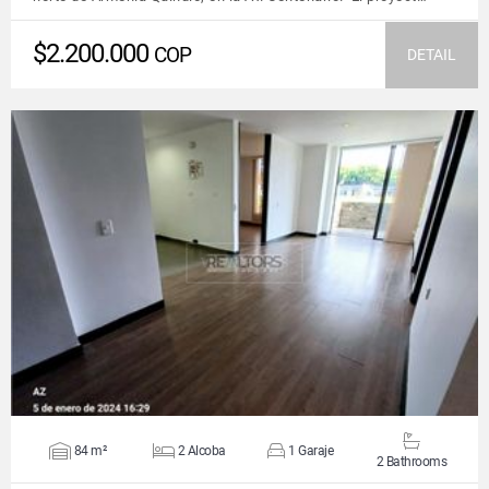
$2.200.000
COP
DETAIL
VIEW DETAILS
84 m²
2 Alcoba
1 Garaje
2 Bathrooms