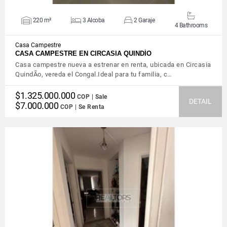
220 m²
3 Alcoba
2 Garaje
4 Bathrooms
Casa Campestre
CASA CAMPESTRE EN CIRCASIA QUINDÍO
Casa campestre nueva a estrenar en renta, ubicada en Circasia
QuindÃ­o, vereda el Congal.Ideal para tu familia, c…
$1.325.000.000
COP | Sale
DETAIL
$7.000.000
COP | Se Renta
VIEW DETAILS