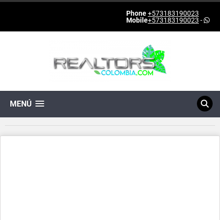
Phone
+573183190023
Mobile
+573183190023
-
MENÚ