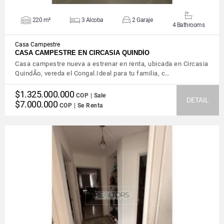
220 m²
3 Alcoba
2 Garaje
4 Bathrooms
Casa Campestre
CASA CAMPESTRE EN CIRCASIA QUINDÍO
Casa campestre nueva a estrenar en renta, ubicada en Circasia
QuindÃ­o, vereda el Congal.Ideal para tu familia, c…
$1.325.000.000
COP | Sale
DETAIL
$7.000.000
COP | Se Renta
VIEW DETAILS