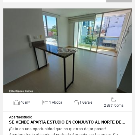
VIEW DETAILS
46 m²
1 Alcoba
1 Garaje
2 Bathrooms
Apartaestudio
SE VENDE APARTA ESTUDIO EN CONJUNTO AL NORTE DE…
¡Esta es una oportunidad que no querras dejar pasar!
Apartaestudio ubicado al norte de Armenia, en Laureles. Cu…