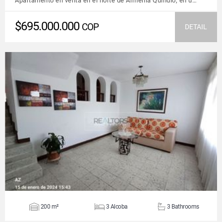
Apartamento en venta en el norte de Armenia Quindío, en u…
$695.000.000
COP
DETAIL
VIEW DETAILS
200 m²
3 Alcoba
3 Bathrooms