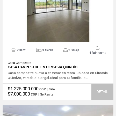
VIEW DETAILS
220 m²
3 Alcoba
2 Garaje
4 Bathrooms
Casa Campestre
CASA CAMPESTRE EN CIRCASIA QUINDÍO
Casa campestre nueva a estrenar en renta, ubicada en Circasia
QuindÃ­o, vereda el Congal.Ideal para tu familia, c…
$1.325.000.000
COP | Sale
DETAIL
$7.000.000
COP | Se Renta