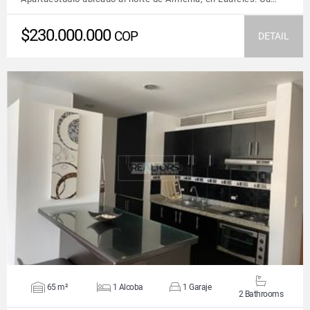
$230.000.000
COP
DETAIL
VIEW DETAILS
65 m²
1 Alcoba
1 Garaje
2 Bathrooms