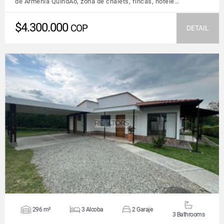
de Armenia QuindÃ­o, zona de chalets, fincas, hotele…
$4.300.000
COP
DETAIL
VIEW DETAILS
296 m²
3 Alcoba
2 Garaje
3 Bathrooms