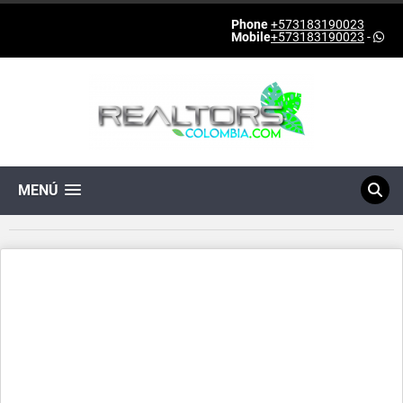
Phone
+573183190023
Mobile
+573183190023
-
MENÚ