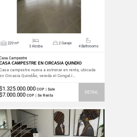
220 m²
2 Garaje
3 Alcoba
4 Bathrooms
Casa Campestre
CASA CAMPESTRE EN CIRCASIA QUINDÍO
Casa campestre nueva a estrenar en renta, ubicada
en Circasia QuindÃ­o, vereda el Congal.I…
$1.325.000.000
COP | Sale
DETAIL
$7.000.000
COP | Se Renta