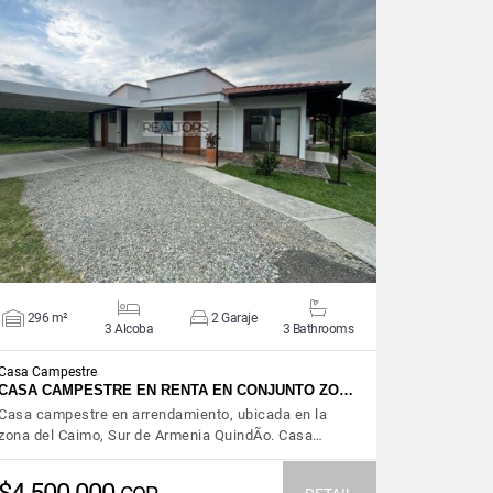
VIEW DETAILS
296 m²
2 Garaje
3 Alcoba
3 Bathrooms
Casa Campestre
CASA CAMPESTRE EN RENTA EN CONJUNTO ZO…
Casa campestre en arrendamiento, ubicada en la
zona del Caimo, Sur de Armenia QuindÃ­o. Casa…