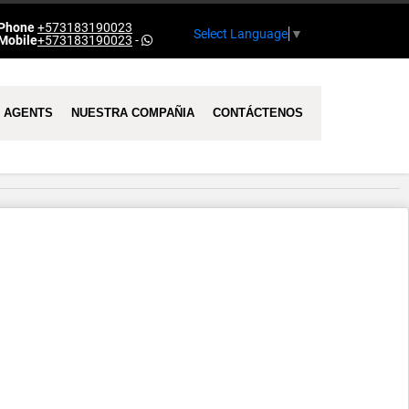
Phone
+573183190023
Select Language
▼
Mobile
+573183190023
-
AGENTS
NUESTRA COMPAÑIA
CONTÁCTENOS