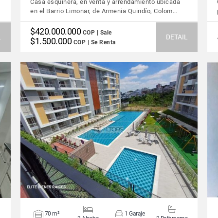
Casa esquinera, en venta y arrendamiento ubicada
en el Barrio Limonar, de Armenia Quindío, Colom…
$420.000.000
COP | Sale
L
DETAIL
$1.500.000
COP | Se Renta
VIEW DETAILS
70 m²
1 Garaje