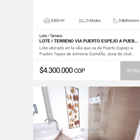
4300 m²
0 Alcoba
0 Bathrooms
Lote / Terreno
LOTE / TERRENO VÍA PUERTO ESPEJO A PUEB…
Lote ubicado en la vÃ­a que va de Puerto Espejo a
Pueblo Tapao de Armenia QuindÃ­o, zona de chal…
$4.300.000
COP
DETAI
VIEW DETAILS