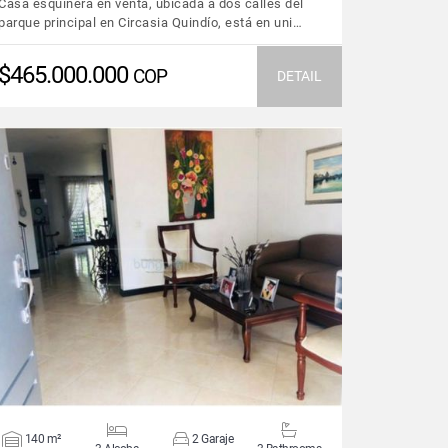
Casa esquinera en venta, ubicada a dos calles del
parque principal en Circasia Quindío, está en uni…
$465.000.000
COP
DETAIL
VIEW DETAILS
140 m²
2 Garaje