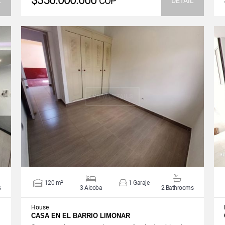
$350.000.000
COP
L
DETAIL
VIEW DETAILS
120 m²
1 Garaje
s
3 Alcoba
2 Bathrooms
House
CASA EN EL BARRIO LIMONAR