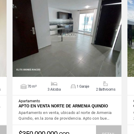
VIEW DETAILS
70 m²
1 Garaje
s
3 Alcoba
2 Bathrooms
Apartamento
…
APTO EN VENTA NORTE DE ARMENIA QUINDÍO
Apartamento en venta, ubicado al norte de Armenia
Quindio, en.la zona de providencia. Apto con bue…