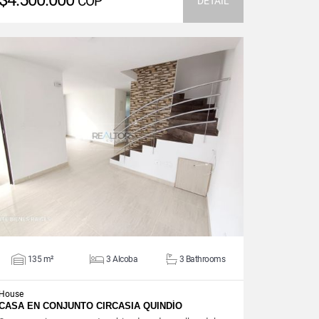
$4.500.000
COP
DETAIL
VIEW DETAILS
135 m²
3 Alcoba
3 Bathrooms
House
CASA EN CONJUNTO CIRCASIA QUINDÍO