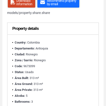
Download
Recommend property
information
by email
models/property.share.share
Property details
Country:
Colombia
Departamento:
Antioquia
Ciudad:
Rionegro
Zona / barrio:
Rionegro
Code:
9673099
Status:
Usado
Área Built:
313 m²
Área Ground:
313 m²
Área Private:
313 m²
Alcoba:
5
Bathrooms:
3