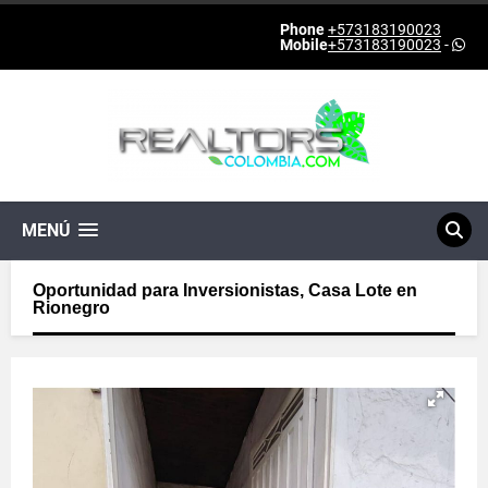
Phone
+573183190023
Mobile
+573183190023
-
MENÚ
Oportunidad para Inversionistas, Casa Lote en
Rionegro