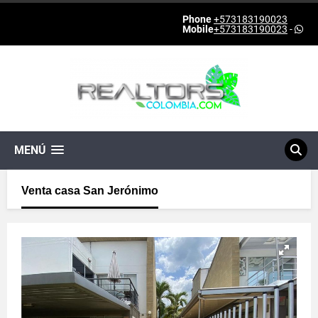
Phone
+573183190023
Mobile
+573183190023
-
MENÚ
Venta casa San Jerónimo