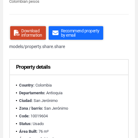
Colombian pesos
Download
Recommend property
information
by email
models/property.share.share
Property details
Country:
Colombia
Departamento:
Antioquia
Ciudad:
San Jerónimo
Zona / barrio:
San Jerónimo
Code:
10019604
Status:
Usado
Área Built:
76 m²