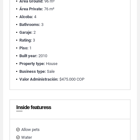
Área Ground:
96 m²
Área Private:
76 m²
Alcoba:
4
Bathrooms:
3
Garaje:
2
Rating:
3
Piso:
1
Built year:
2010
Property type:
House
Business type:
Sale
Valor Administración:
$475.000 COP
Inside featuress
Allow pets
Water