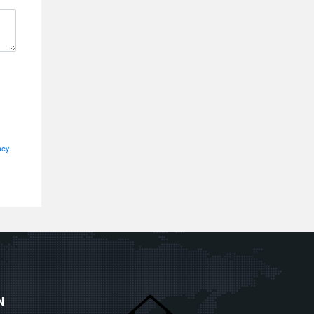
acy
N