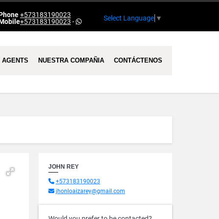
Phone
+573183190023
Select Language
▼
Mobile
+573183190023
-
AGENTS
NUESTRA COMPAÑIA
CONTÁCTENOS
JOHN REY
+573183190023
jhonloaizarey@gmail.com
Would you prefer to be contacted?