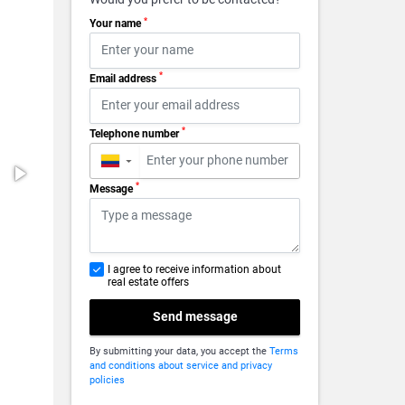
*
Your name
*
Email address
*
Telephone number
▼
*
Message
I agree to receive information about
real estate offers
Send message
By submitting your data, you accept the
Terms
and conditions about service and privacy
policies