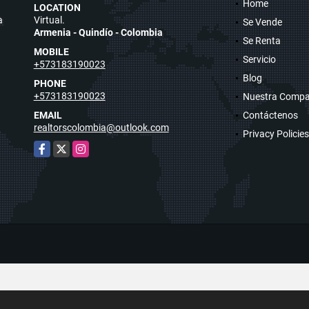
Home
LOCATION
a
Virtual.
Se Vende
Armenia - Quindío - Colombia
Se Renta
MOBILE
Servicio
+573183190023
Blog
PHONE
+573183190023
Nuestra Compa
EMAIL
Contáctenos
realtorscolombia@outlook.com
Privacy Policies
Facebook
X
Instagram