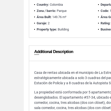
Country:
Colombia
Depart
Zona / barrio:
Parque
Code:
1
Área Built:
149.76 m²
Área G
Garaje:
2
Rating:
Property type:
Building
Busine
Additional Description
Casa de rentas ubicada en el municipio de La Estre
estratégicamente ubicada a solo 3 cuadras del parque
Estación de Policía y a 8 cuadras de la Autopista S
La propiedad está conformada por 5 apartamento
desenglobados. El apartamento #57-34, ubicado en 
comedor, cocina, tres alcobas (dos con clóset), dos
sala comedor, cocina, tres alcobas (dos con clóset)