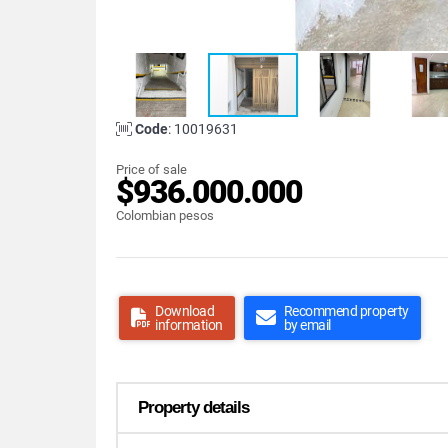
Code
: 10019631
Price of sale
$936.000.000
Colombian pesos
Download
Recommend property
information
by email
Property details