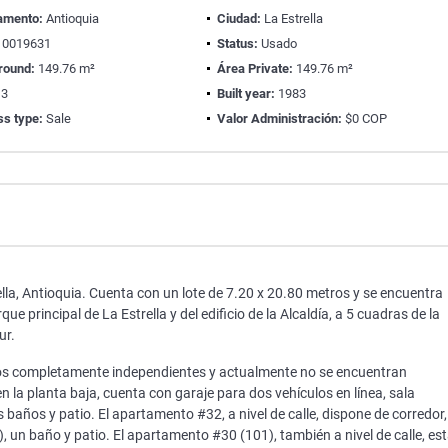
amento:
Antioquia
Ciudad:
La Estrella
0019631
Status:
Usado
round:
149.76 m²
Área Private:
149.76 m²
3
Built year:
1983
ss type:
Sale
Valor Administración:
$0 COP
lla, Antioquia. Cuenta con un lote de 7.20 x 20.80 metros y se encuentra
 principal de La Estrella y del edificio de la Alcaldía, a 5 cuadras de la
ur.
s completamente independientes y actualmente no se encuentran
la planta baja, cuenta con garaje para dos vehículos en línea, sala
 baños y patio. El apartamento #32, a nivel de calle, dispone de corredor,
, un baño y patio. El apartamento #30 (101), también a nivel de calle, es