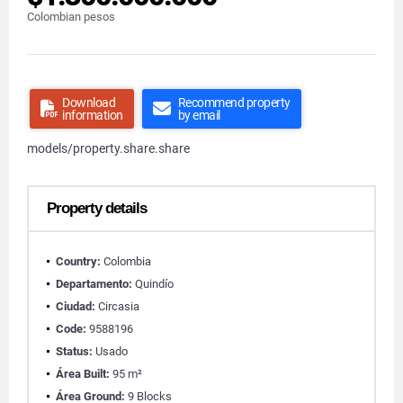
Colombian pesos
Download
Recommend property
information
by email
models/property.share.share
Property details
Country:
Colombia
Departamento:
Quindío
Ciudad:
Circasia
Code:
9588196
Status:
Usado
Área Built:
95 m²
Área Ground:
9 Blocks