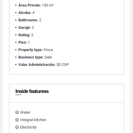
Área Private:
130 m²
Alcoba:
4
Bathrooms:
2
Garaje:
2
Rating:
2
Piso:
1
Property type:
Finca
Business type:
Sale
Valor Administración:
$0 COP
Inside featuress
Water
Integral kitchen
Electricity