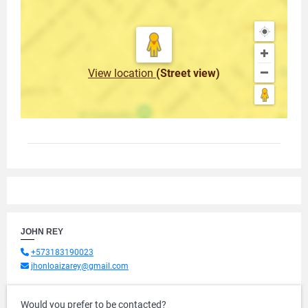
View location
(Street view)
JOHN REY
+573183190023
jhonloaizarey@gmail.com
Would you prefer to be contacted?