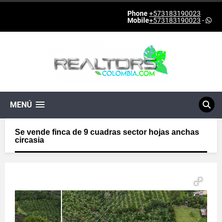
Phone
+573183190023
Mobile
+573183190023
-
MENÚ
Se vende finca de 9 cuadras sector hojas anchas
circasia