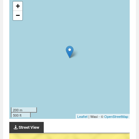
+
−
200 m
500 ft
Leaflet
| Wasi - ©
OpenStreetMap
Street View