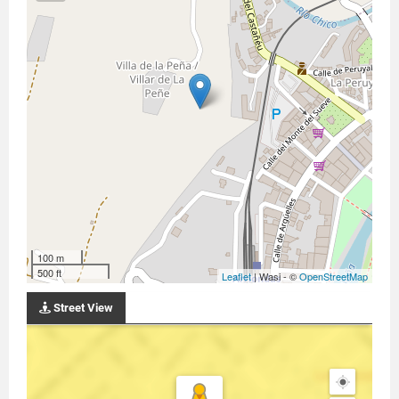
100 m
500 ft
Leaflet
| Wasi - ©
OpenStreetMap
Street View