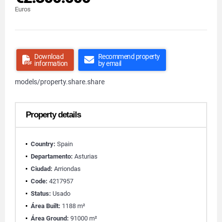
Euros
Download
Recommend property
information
by email
models/property.share.share
Property details
Country:
Spain
Departamento:
Asturias
Ciudad:
Arriondas
Code:
4217957
Status:
Usado
Área Built:
1188 m²
Área Ground:
91000 m²