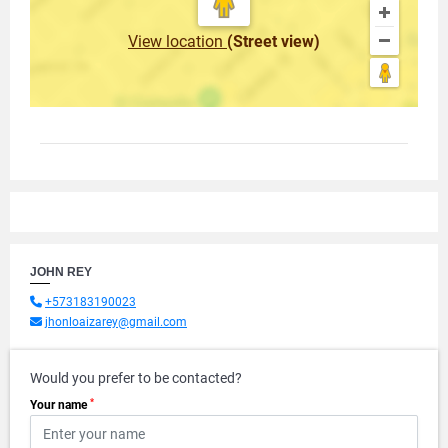
View location
(Street view)
JOHN REY
+573183190023
jhonloaizarey@gmail.com
Would you prefer to be contacted?
*
Your name