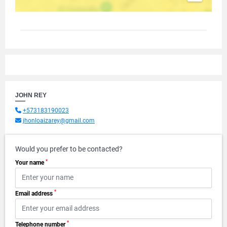
JOHN REY
+573183190023
jhonloaizarey@gmail.com
Would you prefer to be contacted?
*
Your name
*
Email address
*
Telephone number