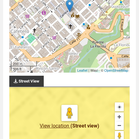
200 m
500 ft
Leaflet
| Wasi - ©
OpenStreetMap
Street View
View location
(Street view)