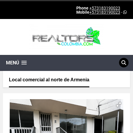
Phone
+573183190023
Mobile
+573183190023
-
MENÚ
Local comercial al norte de Armenia