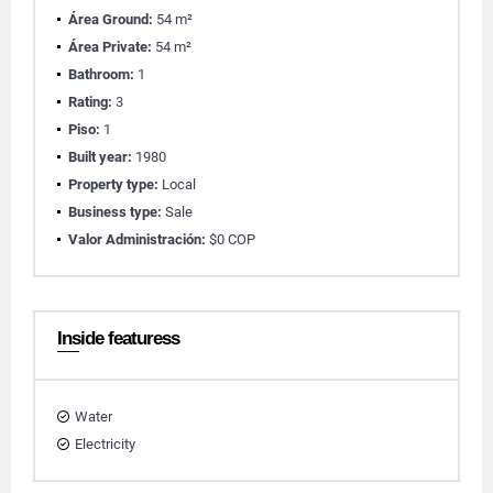
Área Ground:
54 m²
Área Private:
54 m²
Bathroom:
1
Rating:
3
Piso:
1
Built year:
1980
Property type:
Local
Business type:
Sale
Valor Administración:
$0 COP
Inside featuress
Water
Electricity