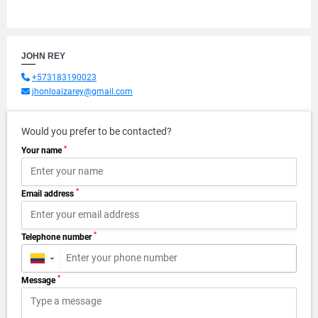
JOHN REY
+573183190023
jhonloaizarey@gmail.com
Would you prefer to be contacted?
*
Your name
*
Email address
*
Telephone number
▼
*
Message