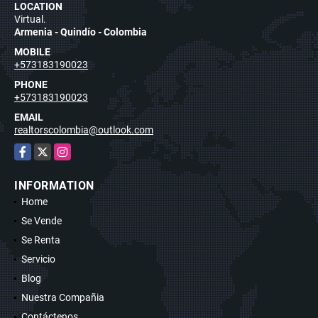
LOCATION
Virtual.
Armenia - Quindío - Colombia
MOBILE
+573183190023
PHONE
+573183190023
EMAIL
realtorscolombia@outlook.com
Facebook
X
Instagram
INFORMATION
Home
Se Vende
Se Renta
Servicio
Blog
Nuestra Compañia
Contáctenos