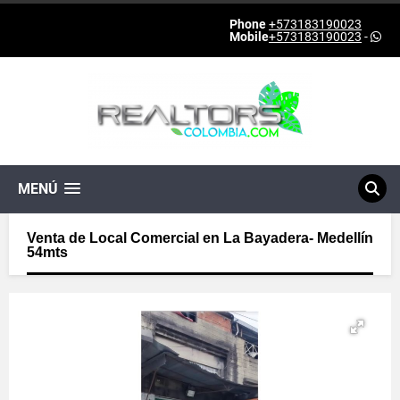
Phone
+573183190023
Mobile
+573183190023
-
MENÚ
Venta de Local Comercial en La Bayadera- Medellín
54mts