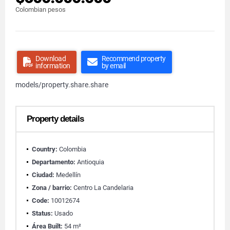
Colombian pesos
Download
Recommend property
information
by email
models/property.share.share
Property details
Country:
Colombia
Departamento:
Antioquia
Ciudad:
Medellín
Zona / barrio:
Centro La Candelaria
Code:
10012674
Status:
Usado
Área Built:
54 m²