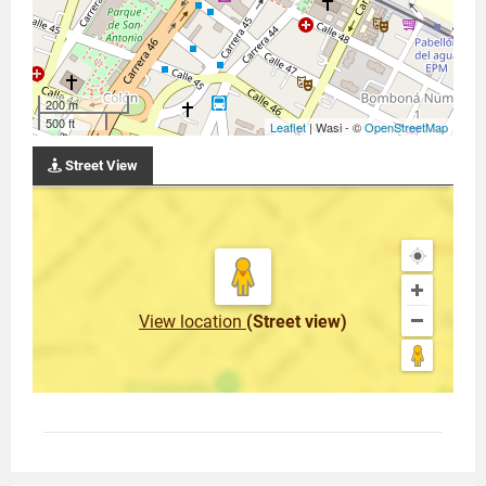
200 m
500 ft
Leaflet
| Wasi - ©
OpenStreetMap
Street View
View location
(Street view)