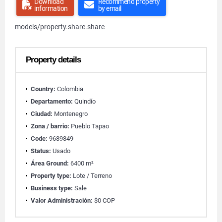
Download
Recommend property
information
by email
models/property.share.share
Property details
Country:
Colombia
Departamento:
Quindío
Ciudad:
Montenegro
Zona / barrio:
Pueblo Tapao
Code:
9689849
Status:
Usado
Área Ground:
6400 m²
Property type:
Lote / Terreno
Business type:
Sale
Valor Administración:
$0 COP