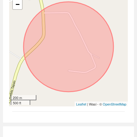
−
200 m
500 ft
Leaflet
| Wasi - ©
OpenStreetMap