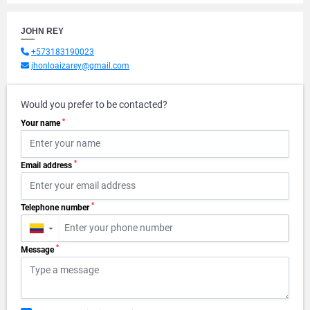
JOHN REY
+573183190023
jhonloaizarey@gmail.com
Would you prefer to be contacted?
*
Your name
*
Email address
*
Telephone number
▼
*
Message